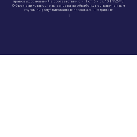
правовых оснований в соответствии с ч. 1 ст. 6 и ст. 10.1 152-ФЗ.
Субъектами установлены запреты на обработку неограниченным
кругом лиц опубликованных персональных данных.
1