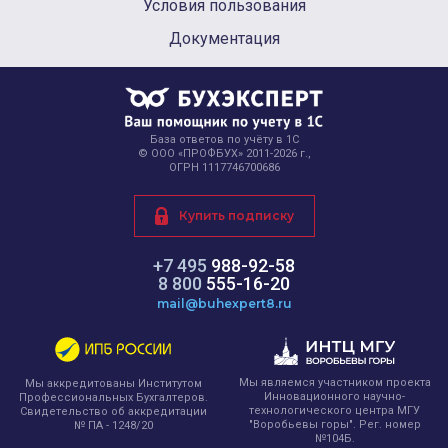
Условия пользования
Документация
База ответов по учёту в 1С
© ООО «ПРОФБУХ» 2011-2026 г.,
ОГРН 1117746700686
Купить подписку
+7 495
988-92-58
8 800
555-16-20
mail@buhexpert8.ru
Мы являемся участником проекта
Мы аккредитованы Институтом
Инновационного научно-
Профессиональных Бухгалтеров.
технологического центра МГУ
Свидетельство об аккредитации
"Воробьевы горы". Рег. номер
№ ПА - 1248/20
№104Б.