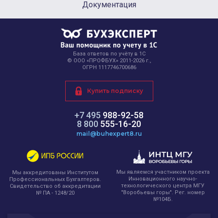
Документация
База ответов по учёту в 1С
© ООО «ПРОФБУХ» 2011-2026 г.,
ОГРН 1117746700686
Купить подписку
+7 495
988-92-58
8 800
555-16-20
mail@buhexpert8.ru
Мы являемся участником проекта
Мы аккредитованы Институтом
Инновационного научно-
Профессиональных Бухгалтеров.
технологического центра МГУ
Свидетельство об аккредитации
"Воробьевы горы". Рег. номер
№ ПА - 1248/20
№104Б.