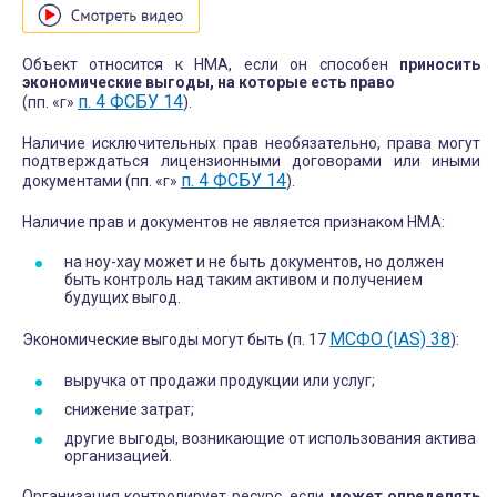
Объект относится к НМА, если он способен
приносить
экономические выгоды, на которые есть право
п. 4 ФСБУ 14
(пп. «г»
).
Наличие исключительных прав необязательно, права могут
подтверждаться лицензионными договорами или иными
п. 4 ФСБУ 14
документами (пп. «г»
).
Наличие прав и документов не является признаком НМА:
на ноу-хау может и не быть документов, но должен
быть контроль над таким активом и получением
будущих выгод.
МСФО (IAS) 38
Экономические выгоды могут быть (п. 17
):
выручка от продажи продукции или услуг;
снижение затрат;
другие выгоды, возникающие от использования актива
организацией.
Организация контролирует ресурс, если
может определять