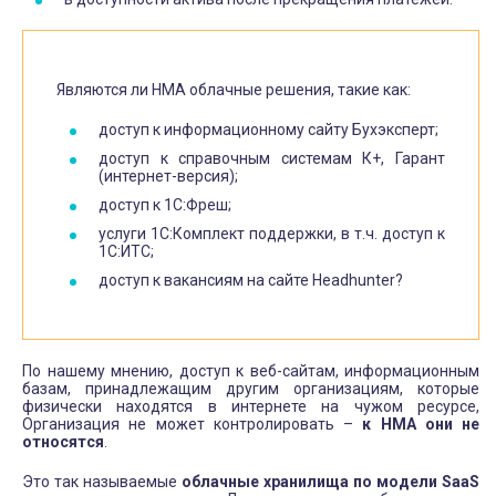
Являются ли НМА облачные решения, такие как:
доступ к информационному сайту Бухэксперт;
доступ к справочным системам К+, Гарант
(интернет-версия);
доступ к 1С:Фреш;
услуги 1С:Комплект поддержки, в т.ч. доступ к
1С:ИТС;
доступ к вакансиям на сайте Headhunter?
По нашему мнению, доступ к веб-сайтам, информационным
базам, принадлежащим другим организациям, которые
физически находятся в интернете на чужом ресурсе,
Организация не может контролировать –
к НМА они не
относятся
.
Это так называемые
облачные хранилища по модели SaaS