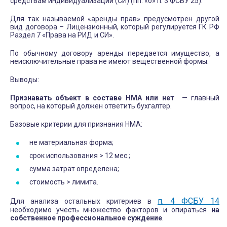
средствам индивидуализации (СИ) (пп. «б» п. 3 ФСБУ 25).
Для так называемой «аренды прав» предусмотрен другой
вид договора – Лицензионный, который регулируется ГК РФ
Раздел 7 «Права на РИД и СИ».
По обычному договору аренды передается имущество, а
неисключительные права не имеют вещественной формы.
Выводы:
Признавать объект в составе НМА или нет
— главный
вопрос, на который должен ответить бухгалтер.
Базовые критерии для признания НМА:
не материальная форма;
срок использования > 12 мес.;
сумма затрат определена;
стоимость > лимита.
п. 4 ФСБУ 14
Для анализа остальных критериев в
необходимо учесть множество факторов и опираться
на
собственное профессиональное суждение
.