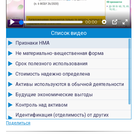
о
с
00:00
п
р
Список видео
о
Признаки НМА
и
Не материально-вещественная форма
з
Срок полезного использования
в
е
Стоимость надежно определена
с
Активы используются в обычной деятельности
т
Будущие экономические выгоды
и
Контроль над активом
Идентификация (отделимость) от других
активов
Поделиться
Объекты НМА