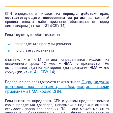
СПИ определяется исходя из
периода действия прав,
соответствующего понесенным затратам
, за который
прошла оплата либо признано обязательство перед
лицензиаром (пп. «а» п. 31 ФСБУ 14)
Если отсутствуют обязательства:
по продлению прав у лицензиара,
по оплате у лицензиата
считаем, что СПИ актива определяется исходя из
оплаченного срока 12 мес. –
НМА не признается
. Не
выполняется один из критериев для признания НМА — «по
п. 4 ФСБУ 14
сроку» (пп. «в»
).
Порядок учета
Подробнее про порядок учета таких активов
краткосрочных активов, обладающих всеми
признаками НМА, кроме СПИ.
Если пытаться определить СПИ с учетом предполагаемого
срока продления договора, невозможно надежно оценить
стоимость права пользования ПО — она может меняться
ежегодно. Следовательно, не будет соблюдаться