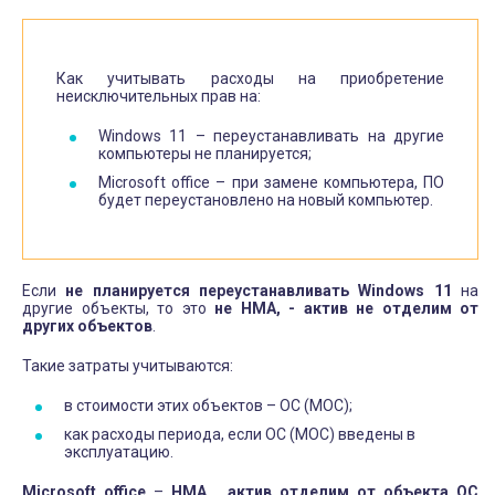
Как учитывать расходы на приобретение
неисключительных прав на:
Windows 11 – переустанавливать на другие
компьютеры не планируется;
Microsoft office – при замене компьютера, ПО
будет переустановлено на новый компьютер.
Если
не планируется переустанавливать
Windows
11
на
другие объекты, то это
не НМА, - актив
не отделим от
других объектов
.
Такие затраты учитываются:
в стоимости этих объектов – ОС (МОС);
как расходы периода, если ОС (МОС) введены в
эксплуатацию.
Microsoft office
–
НМА, актив отделим от объекта ОС