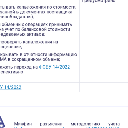
предусмотрено
итывать капвложения по стоимости,
азанной в документах поставщика
авообладателя);
и обменных операциях принимать
на учет по балансовой стоимости
редаваемых активов;
 проверять капвложения на
есценение;
скрывать в отчетности информацию
НМА в сокращенном объеме;
ражать переход на
ФСБУ 14/2022
рспективно
БУ 14/2022
Минфин разъяснил методологию учет