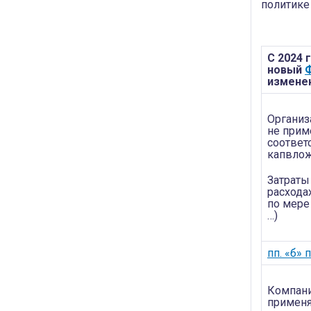
политике
С 2024 г
новый
Ф
изменен
Организ
не прим
соответ
капвлож
Затраты
расхода
по мере 
…)
пп. «б» 
Компани
применя