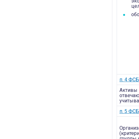
эк
цел
обо
п. 4 ФС
Активы 
отвечаю
учитыва
п. 5 ФС
Организ
(критер
группы 