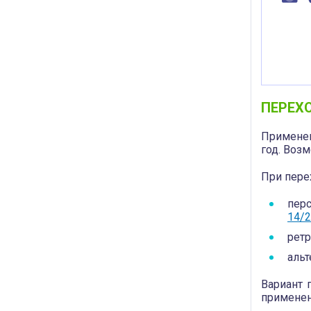
ПЕРЕХО
Примене
год. Воз
При пере
перс
14/
ретр
аль
Вариант 
применен