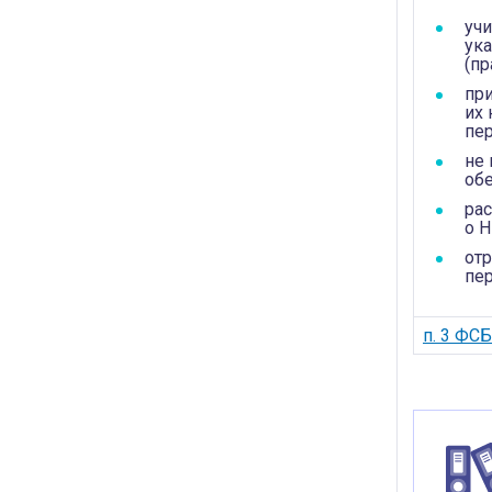
уч
ук
(пр
пр
их 
пе
не
об
ра
о 
от
пе
п. 3 ФС