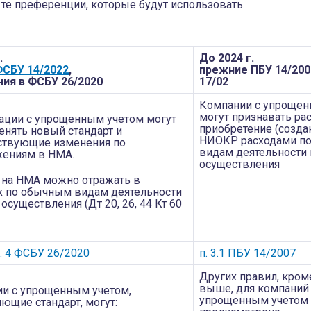
 те преференции, которые будут использовать.
.
До 2024 г.
СБУ 14/2022
,
прежние ПБУ 14­/200
ия в ФСБУ 26­/2020
17­/02
Компании с упрощен
могут признавать ра
ации с упрощенным учетом могут
приобретение (созда
енять новый стандарт и
НИОКР расходами п
ствующие изменения по
видам деятельности 
ениям в НМА.
осуществления
 на НМА можно отражать в
х по обычным видам деятельности
осуществления (Дт 20, 26, 44 Кт 60
п. 4 ФСБУ 26/2020
п. 3.1 ПБУ 14/2007
Других правил, кром
выше, для компаний
и с упрощенным учетом,
упрощенным учетом
ющие стандарт, могут: