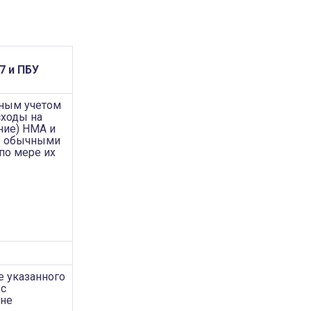
7 и ПБУ
ным учетом
сходы на
ние) НМА и
о обычными
по мере их
е указанного
 с
 не