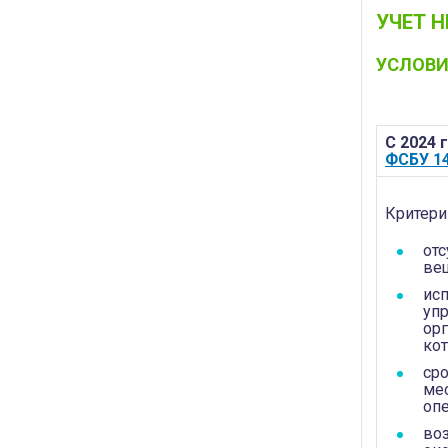
УЧЕТ Н
УСЛОВИ
С 2024 г
ФСБУ 14
Критери
отс
ве
ис
уп
орг
кот
сро
мес
оп
во