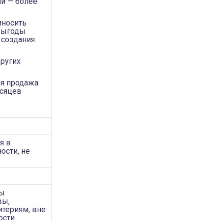
ии — более
иносить
выгоды
 создания
других
ся продажа
есяцев
я в
ости, не
ны
вы,
териям, вне
ости