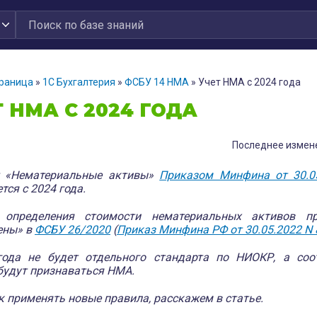
траница
»
1С Бухгалтерия
»
ФСБУ 14 НМА
»
Учет НМА с 2024 года
 НМА С 2024 ГОДА
Последнее измене
т «Нематериальные активы»
Приказом Минфина от 30.0
тся с 2024 года.
 определения стоимости нематериальных активов п
ены» в
ФСБУ 26/2020
(
Приказ Минфина РФ от 30.05.2022 N 
года не будет отдельного стандарта по НИОКР, а соо
будут признаваться НМА.
ак применять новые правила, расскажем в статье.