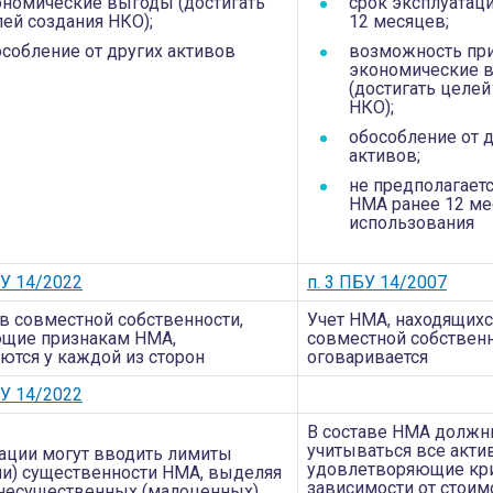
ономические выгоды (достигать
срок эксплуатац
ей создания НКО);
12 месяцев;
собление от других активов
возможность пр
экономические 
(достигать целей
НКО);
обособление от 
активов;
не предполагает
НМА ранее 12 м
использования
БУ 14/2022
п. 3 ПБУ 14/2007
в совместной собственности,
Учет НМА, находящихс
щие признакам НМА,
совместной собственн
ются у каждой из сторон
оговаривается
БУ 14/2022
В составе НМА долж
учитываться все акти
ации могут вводить лимиты
удовлетворяющие кри
ии) существенности НМА, выделяя
зависимости от стоим
несущественных (малоценных)