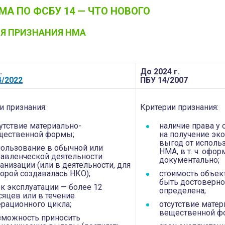
МА ПО ФСБУ 14 — ЧТО НОВОГО
Я ПРИЗНАНИЯ НМА
.
До 2024 г.
/2022
ПБУ 14/20­07
и признания:
Критерии признания:
утствие материально-
наличие права у 
щественной формы;
на получение эк
выгод от исполь
пользование в обычной или
НМА, в т. ч. офо
равленческой деятельности
документально;
анизации (или в деятельности, для
орой создавалась НКО);
стоимость объек
быть достоверно
к эксплуатации — более 12
определена;
яцев или в течение
ерационного цикла;
отсутствие матер
вещественной ф
зможность приносить