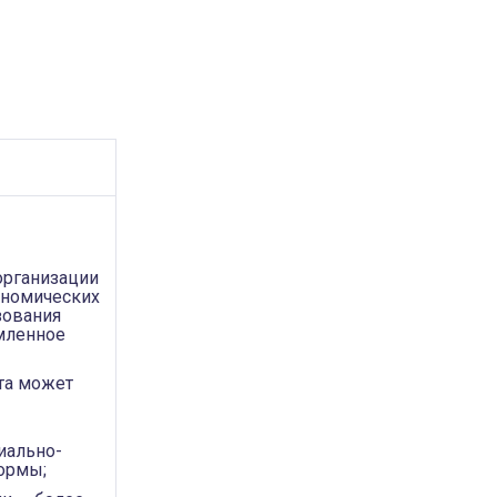
организации
ономических
зования
рмленное
та может
иально-
ормы;