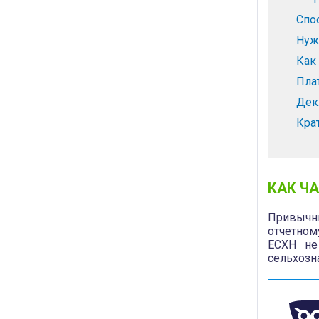
Спо
Нуж
Как
Пла
Дек
Кра
КАК Ч
Привычны
отчетном
ЕСХН не
сельхозна