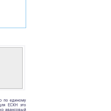
ю по единому
для ЕСХН это
ько авансовый