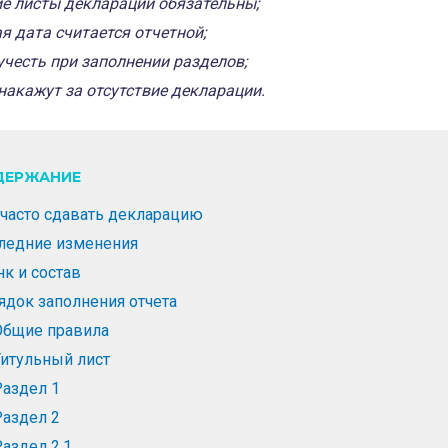
е листы декларации обязательны;
я дата считается отчетной;
учесть при заполнении разделов;
накажут за отсутствие декларации.
ДЕРЖАНИЕ
 часто сдавать декларацию
ледние изменения
нк и состав
ядок заполнения отчета
Общие правила
Титульный лист
Раздел 1
Раздел 2
аздел 2.1