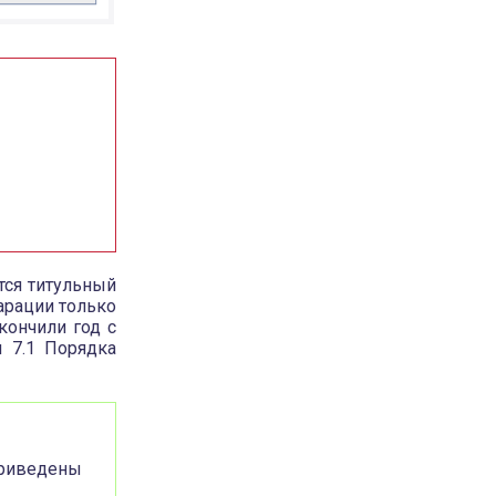
тся титульный
арации только
кончили год с
и 7.1 Порядка
приведены