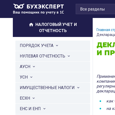
НАЛОГОВЫЙ УЧЕТ И
Главная с
ОТЧЕТНОСТЬ
Деклараци
ДЕК
ПОРЯДОК УЧЕТА
И П
НУЛЕВАЯ ОТЧЕТНОСТЬ
АУСН
Примене
УСН
компани
регулярн
ИМУЩЕСТВЕННЫЕ НАЛОГИ
декларац
ЕСХН
как 
на к
ЕНС И ЕНП