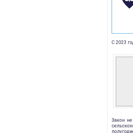
С 2023 го
Закон не
сельскох
полугоди