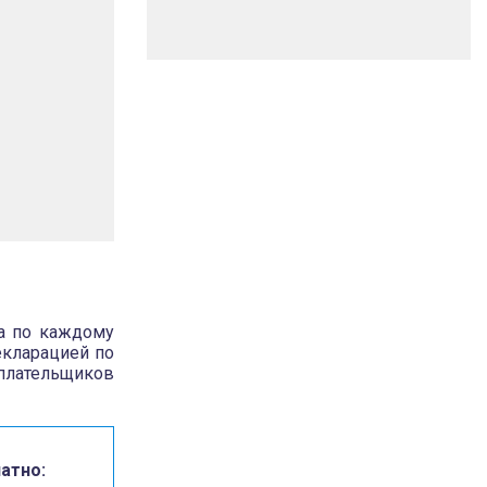
а по каждому
екларацией по
плательщиков
атно: