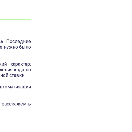
ь. Последние
ке нужно было
ий характер:
ления кода по
ной ставки.
втоматизации
.
у расскажем в