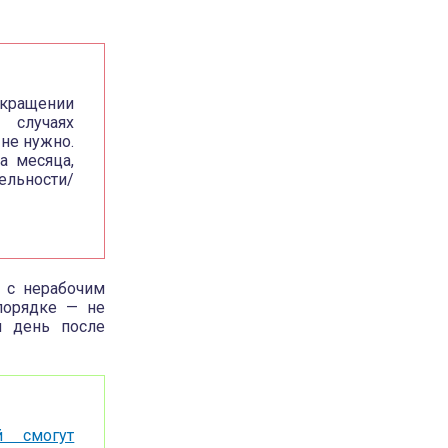
екращении
 случаях
не нужно.
а месяца,
ельности/
и с нерабочим
порядке — не
й день после
й смогут