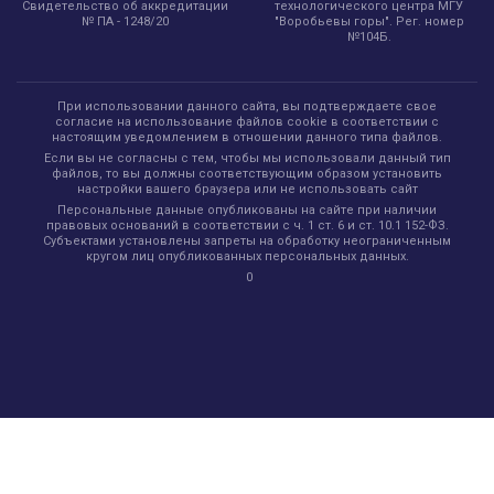
технологического центра МГУ
Свидетельство об аккредитации
"Воробьевы горы". Рег. номер
№ ПА - 1248/20
№104Б.
При использовании данного сайта, вы подтверждаете свое
согласие на использование файлов cookie в соответствии с
настоящим уведомлением в отношении данного типа файлов.
Если вы не согласны с тем, чтобы мы использовали данный тип
файлов, то вы должны соответствующим образом установить
настройки вашего браузера или не использовать сайт
Персональные данные опубликованы на сайте при наличии
правовых оснований в соответствии с ч. 1 ст. 6 и ст. 10.1 152-ФЗ.
Субъектами установлены запреты на обработку неограниченным
кругом лиц опубликованных персональных данных.
0