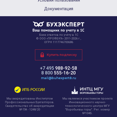
Условия пользования
Документация
База ответов по учёту в 1С
© ООО «ПРОФБУХ» 2011-2026 г.,
ОГРН 1117746700686
Купить подписку
+7 495
988-92-58
8 800
555-16-20
mail@buhexpert8.ru
Мы являемся участником проекта
Мы аккредитованы Институтом
Инновационного научно-
Профессиональных Бухгалтеров.
технологического центра МГУ
Свидетельство об аккредитации
"Воробьевы горы". Рег. номер
№ ПА - 1248/20
№104Б.