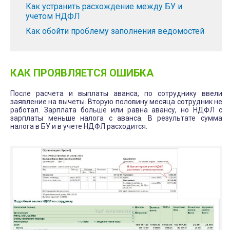
Как устранить расхождение между БУ и
с
учетом НДФЛ
т
Как обойти проблему заполнения ведомостей
и
КАК ПРОЯВЛЯЕТСЯ ОШИБКА
После расчета и выплаты аванса, по сотруднику ввели
заявление на вычеты. Вторую половину месяца сотрудник не
работал. Зарплата больше или равна авансу, но НДФЛ с
зарплаты меньше налога с аванса. В результате сумма
налога в БУ и в учете НДФЛ расходится.