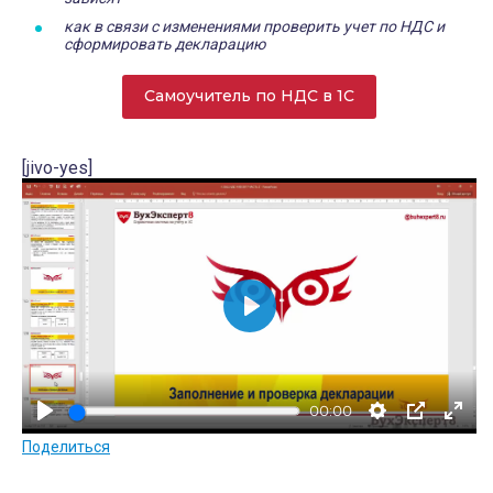
как в связи с изменениями проверить учет по НДС и
сформировать декларацию
Самоучитель по НДС в 1С
[jivo-yes]
В
о
с
00:00
п
Поделиться
р
о