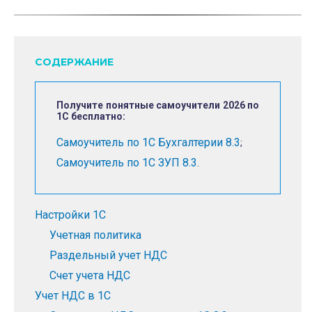
и
з
в
СОДЕРЖАНИЕ
е
с
т
Получите понятные самоучители 2026 по
1С бесплатно:
и
Самоучитель по 1С Бухгалтерии 8.3
;
Самоучитель по 1С ЗУП 8.3
.
Настройки 1С
Учетная политика
Раздельный учет НДС
Счет учета НДС
Учет НДС в 1С