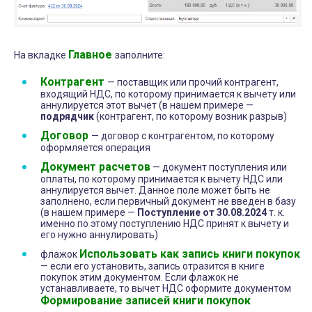
Главное
На вкладке
заполните:
Контрагент
— поставщик или прочий контрагент,
входящий НДС, по которому принимается к вычету или
аннулируется этот вычет (в нашем примере —
подрядчик
(контрагент, по которому возник разрыв)
Договор
— договор с контрагентом, по которому
оформляется операция
Документ расчетов
— документ поступления или
оплаты, по которому принимается к вычету НДС или
аннулируется вычет. Данное поле может быть не
заполнено, если первичный документ не введен в базу
(в нашем примере —
Поступление от 30.08.2024
т. к.
именно по этому поступлению НДС принят к вычету и
его нужно аннулировать)
Использовать как запись книги покупок
флажок
— если его установить, запись отразится в книге
покупок этим документом. Если флажок не
устанавливаете, то вычет НДС оформите документом
Формирование записей книги покупок