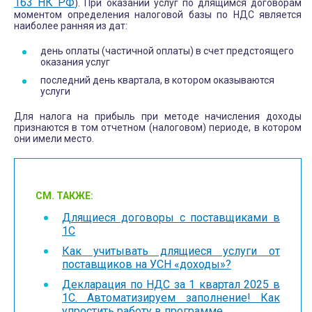
163 НК РФ
). При оказании услуг по длящимся договорам
т
моментом определения налоговой базы по НДС является
наиболее ранняя из дат:
и
день оплаты (частичной оплаты) в счет предстоящего
оказания услуг
последний день квартала, в котором оказываются
услуги
Для налога на прибыль при методе начисления доходы
признаются в том отчетном (налоговом) периоде, в котором
они имели место.
СМ. ТАКЖЕ:
Длящиеся договоры с поставщиками в
1С
Как учитывать длящиеся услуги от
поставщиков на УСН «доходы»?
Декларация по НДС за 1 квартал 2025 в
1С. Автоматизируем заполнение! Как
упростить работу в программе