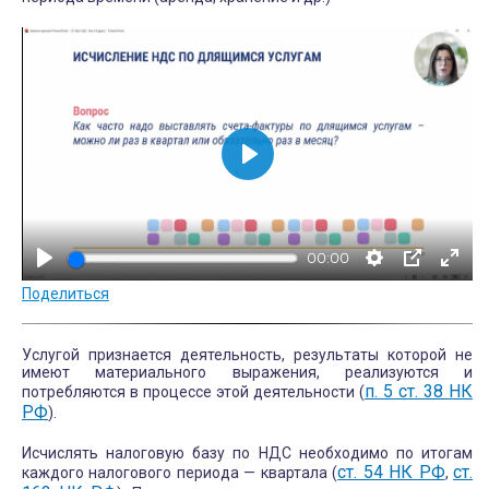
В
о
с
00:00
п
Поделиться
р
о
и
Услугой признается деятельность, результаты которой не
имеют материального выражения, реализуются и
з
п. 5 ст. 38 НК
потребляются в процессе этой деятельности (
РФ
в
).
е
Исчислять налоговую базу по НДС необходимо по итогам
ст. 54 НК РФ
ст.
с
каждого налогового периода — квартала (
,