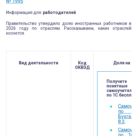
№ 1995
Информация для:
работодателей
Правительство утвердило долю иностранных работников в
2026 году по отраслям. Рассказываем, каких отраслей
коснется.
Вид деятельности
Код
Доля на 2
ОКВЭД
Получите
понятные
самоучители
по 1С бесплат
Самоуч
по 
Бухгал
8.3
;
Самоуч
по 1С