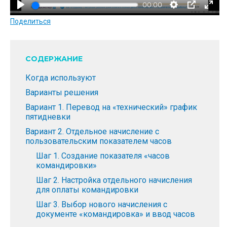
00:00
п
Поделиться
р
о
и
СОДЕРЖАНИЕ
з
в
Когда используют
е
Варианты решения
с
Вариант 1. Перевод на «технический» график
пятидневки
т
Вариант 2. Отдельное начисление с
и
пользовательским показателем часов
Шаг 1. Создание показателя «часов
командировки»
Шаг 2. Настройка отдельного начисления
для оплаты командировки
Шаг 3. Выбор нового начисления с
документе «командировка» и ввод часов