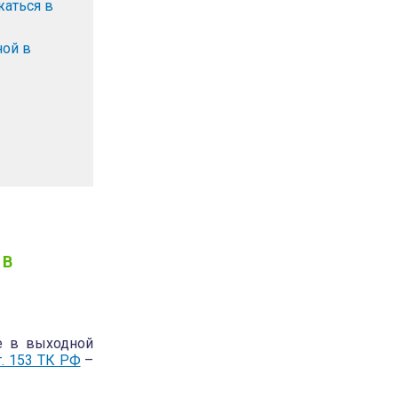
жаться в
ной в
 В
те в выходной
т. 153 ТК РФ
–