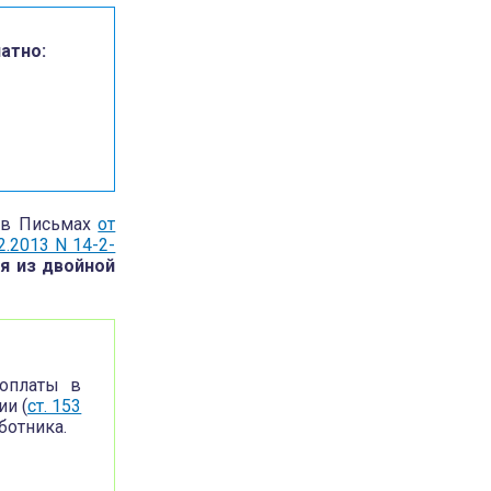
атно:
д в Письмах
от
2.2013 N 14-2-
я из
двойной
 оплаты в
и (
ст. 153
ботника.