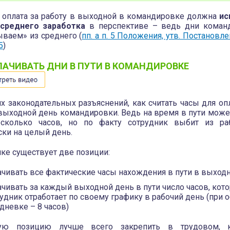
 оплата за работу в выходной в командировке должна
ис
 среднего заработка
в перспективе – ведь дни коман
ваем» из среднего (
пп. а п. 5 Положения, утв. Постановл
5
)
ЛАЧИВАТЬ ДНИ В ПУТИ В КОМАНДИРОВКЕ
их законодательных разъяснений, как считать часы для о
 выходной день командировки. Ведь на время в пути може
есколько часов, но по факту сотрудник выбит из ра
ски на целый день.
ике существует две позиции:
чивать все фактические часы нахождения в пути в выход
чивать за каждый выходной день в пути число часов, кот
удник отработает по своему графику в рабочий день (при 
дневке – 8 часов)
ую позицию лучше всего закрепить в трудовом, к