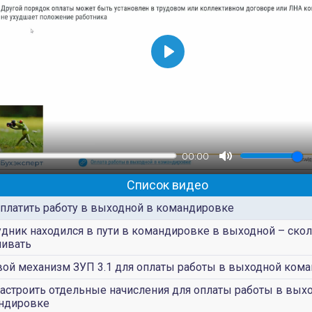
В
о
с
п
р
00:00
о
и
Список видео
з
оплатить работу в выходной в командировке
в
удник находился в пути в командировке в выходной – скол
е
чивать
с
вой механизм ЗУП 3.1 для оплаты работы в выходной ком
т
настроить отдельные начисления для оплаты работы в вых
и
ндировке