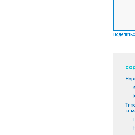
Поделитьс
СО
Нор
Тип
ком