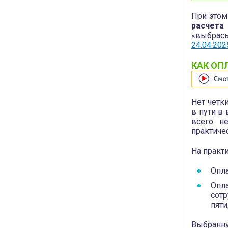
При этом
расчета
«выбрасы
24.04.202
КАК ОП
Нет четк
в пути в
всего н
практиче
На практ
Опла
Опла
сотр
пяти
Выбранн