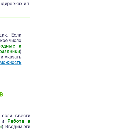
дировках и т.
ик. Если
ское число
ходные и
раздники
)
и указать
можность
В
 если ввести
) и
Работа в
и
). Вводим эти