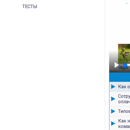
ТЕСТЫ
Как 
Сотр
опла
Типо
Как 
кома