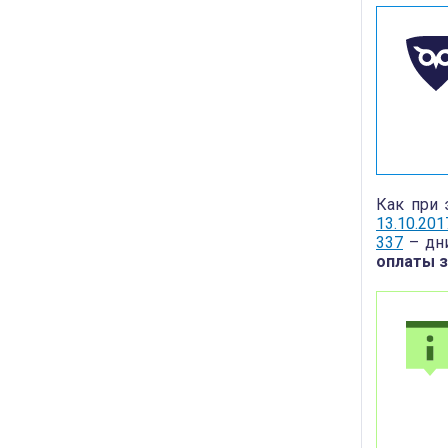
Как при 
13.10.201
337
– дни
оплаты з