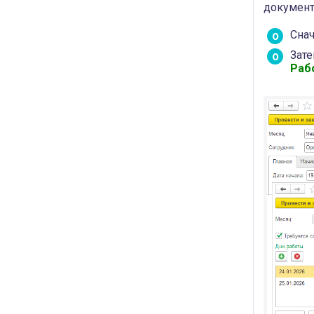
документ
Сна
Зат
Раб