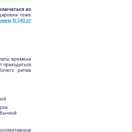
ключаться из
дировки тоже
ением N 540 от
платы времени
т приходиться
бочего ритма
ной
орое
обычной
оллективном