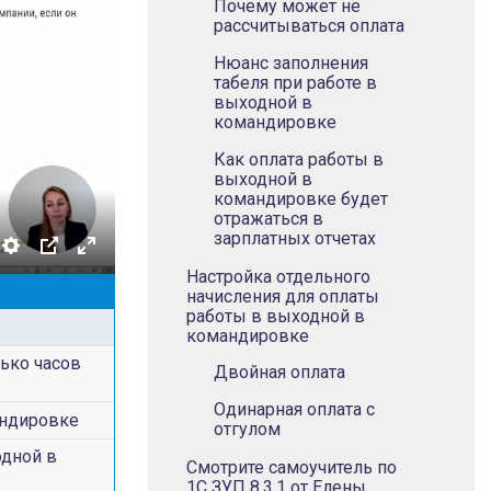
Почему может не
рассчитываться оплата
Нюанс заполнения
табеля при работе в
выходной в
командировке
Как оплата работы в
выходной в
командировке будет
отражаться в
зарплатных отчетах
Настройка отдельного
начисления для оплаты
работы в выходной в
командировке
ько часов
Двойная оплата
Одинарная оплата с
андировке
отгулом
одной в
Смотрите самоучитель по
1С ЗУП 8.3.1 от Елены