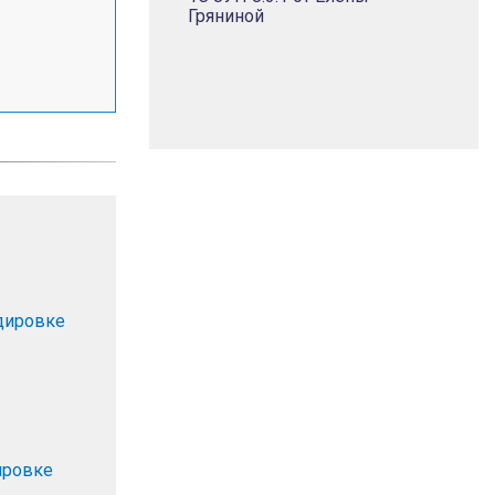
Гряниной
дировке
ировке