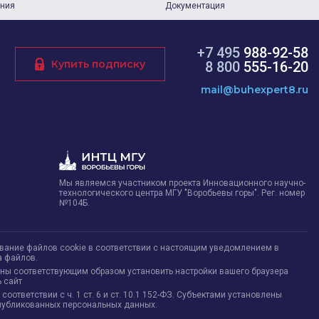
ания
Документация
+7 495
988-92-58
Купить подписку
8 800
555-16-20
mail@buhexpert8.ru
Мы являемся участником проекта Инновационного научно-
технологического центра МГУ "Воробьевы горы". Рег. номер
№104Б.
ование файлов cookie в соответствии с настоящим уведомлением в
а файлов.
жны соответствующим образом установить настройки вашего браузера
 сайт
тветствии с ч. 1 ст. 6 и ст. 10.1 152-ФЗ. Субъектами установлены
опубликованных персональных данных.