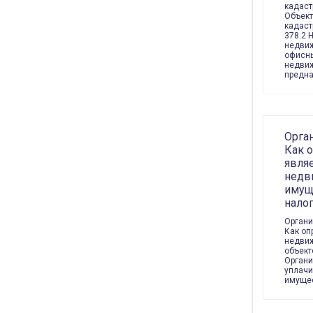
кадаст
Объект
кадаст
378.2 
недвиж
офисны
недви
предн
Орган
Как 
являе
недв
имущ
нало
Органи
Как оп
недви
объект
Органи
уплачи
имущес