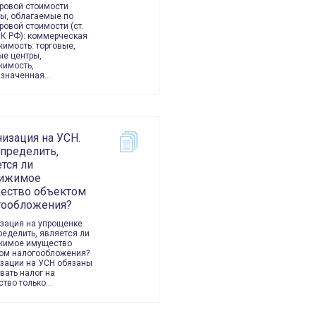
ровой стоимости
ы, облагаемые по
ровой стоимости (ст.
НК РФ): коммерческая
имость: торговые,
е центры,
жимость,
азначенная…
изация на УСН.
определить,
тся ли
ижимое
ество объектом
гообложения?
зация ­на упрощенке.
ределить, является ли
жимое имущество
ом налогообложения?
зации на УСН обязаны
вать налог на
тво только…