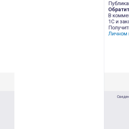
Публика
Обратит
В комме
1С и зак
Получит
Личном 
Сведен