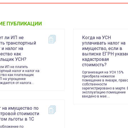
ИЕ ПУБЛИКАЦИИ
т ли ИП не
Когда на УСН
ить транспортный
уплачивать налог на
 и налог на
имущество, если в
ество как
выписке ЕГРН указа
ельщик УСН?
кадастровая
стоимость?
ли ИП не платить
ортный налог и налог на
Организация на УСН 15%
тво как плательщик
приобрела нежилое
П на упрощенке
помещение в январе, прав
ждается от налога…
собственности
зарегистрировано в марте. 
эксплуатацию помещение
введено в мае.…
г на имущество по
стровой стоимости
том льготы в 1С
обложение по