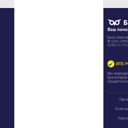
База ответов
© ООО «ПРОФ
ОГРН 11177
Мы аккреди
Бухгалтеров
Свидетельст
При 
Если в
Персо