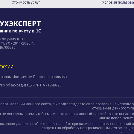
Стоимость услуг
Условия пользов
 по учёту в 1С
БУХ» 2011-2026 г.,
46700686
тованы Институтом Профессиональных
.
во об аккредитации № ПА - 1248/20
использовании данного сайта, вы подтверждаете свое согласие на использ
отношении данного тип
ы не согласны с тем, чтобы мы использовали данный тип файлов, то вы дол
или не использовать
нальные данные опубликованы на сайте при наличии правовых оснований в соо
запреты на обработку неограниченным кругом лиц 
0