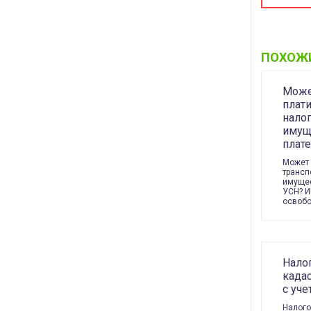
ПОХОЖ
Може
плат
налог
имущ
плат
Может 
трансп
имущес
УСН? И
освобо
Нало
када
с уче
Налого