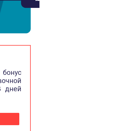
 бонус
вочной
8 дней