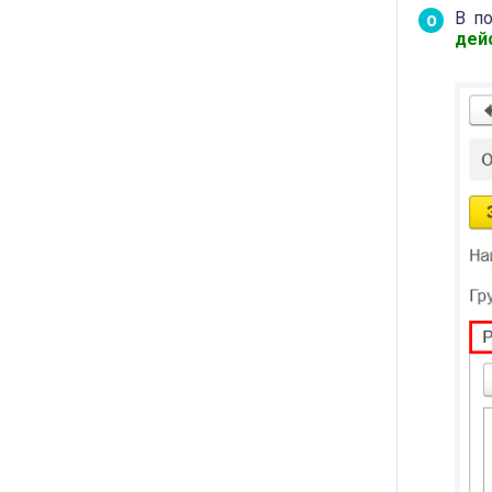
В п
дей