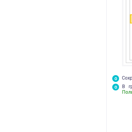
Сох
В г
Пол