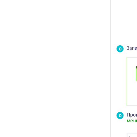
Запи
Про
мен