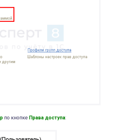
ер
по кнопке
Права доступа
: