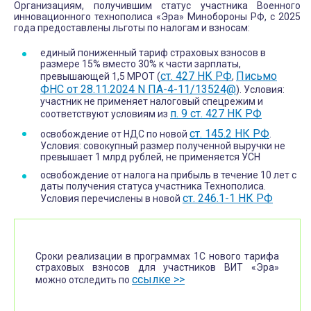
Организациям, получившим статус участника Военного
инновационного технополиса «Эра» Минобороны РФ, с 2025
года предоставлены льготы по налогам и взносам:
единый пониженный тариф страховых взносов в
размере 15% вместо 30% к части зарплаты,
ст. 427 НК РФ
Письмо
превышающей 1,5 МРОТ (
,
ФНС от 28.11.2024 N ПА-4-11/13524@
). Условия:
участник не применяет налоговый спецрежим и
п. 9 ст. 427 НК РФ
соответствуют условиям из
ст. 145.2 НК РФ
освобождение от НДС по новой
.
Условия: совокупный размер полученной выручки не
превышает 1 млрд рублей, не применяется УСН
освобождение от налога на прибыль в течение 10 лет с
даты получения статуса участника Технополиса.
ст. 246.1-1 НК РФ
Условия перечислены в новой
Сроки реализации в программах 1С нового тарифа
страховых взносов для участников ВИТ «Эра»
ссылке >>
можно отследить по