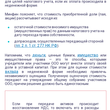
для целей налогового учета, если их оплата происходила в
неденежной форме.
Минфин поясняет, что стоимость приобретенной доли (пая,
акции) рассчитывают исходя из:
остаточной стоимости вносимого имущества
(имущественных прав) по данным налогового учета на
дату перехода права собственности;
допрасходов, осуществленных передающей стороной
пп. 2 п. 1 ст. 277 НК РФ
(
).
деньги
имущество
Напомним, что
, ценные бумаги,
или
имущественные права — это те способы, которыми
учредители или участники ООО могут внести оплату своей
доли в уставной капитал. При этом для оценки стоимости
вклада
в неденежной форме необходимо привлечь
независимого оценщика. Полученную оценочную стоимость
передают на утверждение общему собранию участников
ООО, причем решение должно быть единогласным.
Если при передаче активов происходит
восстановление НДС, то включать его в расходы