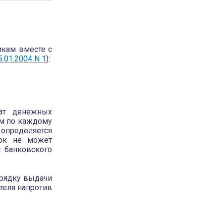
икам вместе с
.01.2004 N 1
):
ат денежных
мм по каждому
определяется
рок не может
 банковского
рядку выдачи
теля напротив