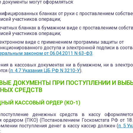
 документы могут оформляться:
нифицированных бланках от руки с проставлением собств
исей участников операции;
ечатных бланках в бумажном виде с проставлением собст
исей участников операции;
лектронном виде с применением программы защиты от
нкционированного доступа и электронной подписи в соотв
ральным законом от 06.04.2011 N 63-ФЗ
.
ния в кассовых документах ни в бумажном, ни в электр
тся (
п. 4.7 Указания ЦБ РФ N 3210-У
).
ВЫЕ ДОКУМЕНТЫ ПРИ ПОСТУПЛЕНИИ И ВЫБ
НЫХ СРЕДСТВ
НЫЙ КАССОВЫЙ ОРДЕР (КО-1)
поступление денежных средств в кассу оформляетс
 ордером (ПКО) (Постановлением Госкомстата РФ от 18.0
млении поступления денег в кассу кассир должен (
п. 5 У
: