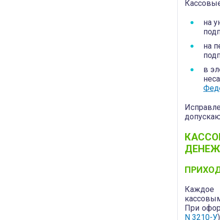
Кассовые
на у
подп
на п
подп
в э
неса
Феде
Исправле
допускаю
КАССО
ДЕНЕЖ
ПРИХОД
Каждое 
кассовым
При офор
N 3210-У
)