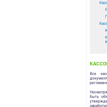
Кас
Кас
КАССО
­Все ка
докумен
регламен
Несмотря
быть об
утвержде
зарабо