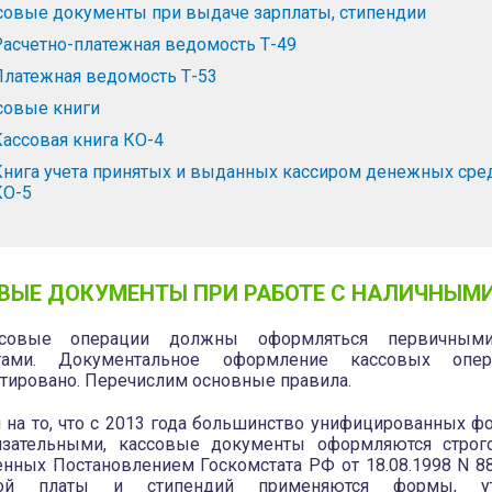
совые документы при выдаче зарплаты, стипендии
Расчетно-платежная ведомость Т-49
Платежная ведомость Т-53
совые книги
Кассовая книга КО-4
Книга учета принятых и выданных кассиром денежных сре
КО-5
ВЫЕ ДОКУМЕНТЫ ПРИ РАБОТЕ С НАЛИЧНЫМ
ссовые операции должны оформляться первичным
тами. Документальное оформление кассовых опер
тировано. Перечислим основные правила.
 на то, что с 2013 года большинство унифицированных ф
язательными, кассовые документы оформляются строго
нных Постановлением Госкомстата РФ от 18.08.1998 N 8
тной платы и стипендий применяются формы, у