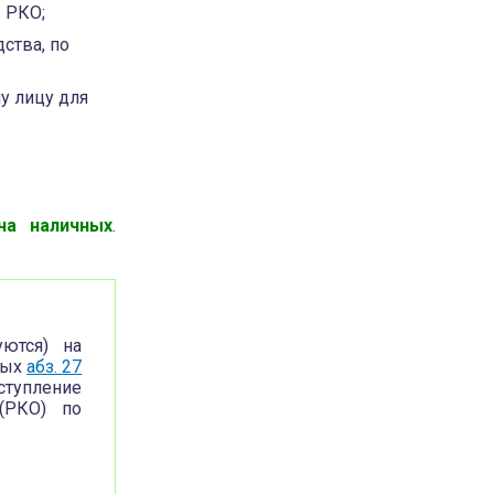
 РКО;
ства, по
у лицу для
ча наличных
.
уются) на
ных
абз. 27
ступление
(РКО) по