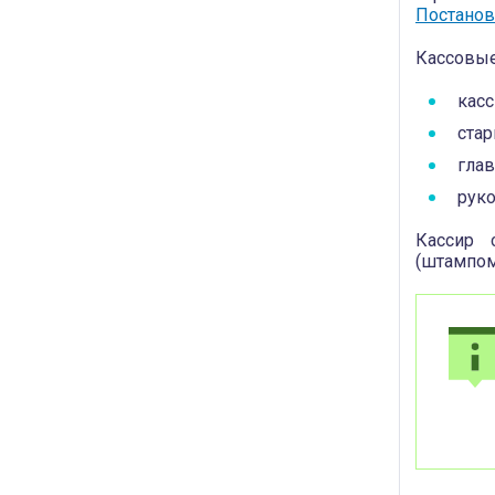
Постанов
Кассовые
касс
стар
глав
руко
Кассир 
(штампом