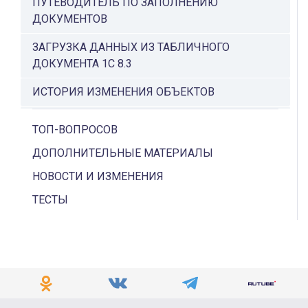
ПУТЕВОДИТЕЛЬ ПО ЗАПОЛНЕНИЮ
ДОКУМЕНТОВ
ЗАГРУЗКА ДАННЫХ ИЗ ТАБЛИЧНОГО
ДОКУМЕНТА 1С 8.3
ИСТОРИЯ ИЗМЕНЕНИЯ ОБЪЕКТОВ
ПОДПИСИ НА ЭЛЕКТРОННЫХ ДОКУМЕНТАХ
ТОП-ВОПРОСОВ
РЕЕСТР ДОКУМЕНТОВ
ДОПОЛНИТЕЛЬНЫЕ МАТЕРИАЛЫ
БУХГАЛТЕР БЕЗ АДМИНА ПРИ РАБОТЕ С
НОВОСТИ И ИЗМЕНЕНИЯ
1С:БУХГАЛТЕРИЯ
ТЕСТЫ
САМОУЧИТЕЛЬ ПО РАБОТЕ В 1С