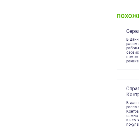
ПОХОЖ
Серв
В данн
рассмо
работы
сервис
поможе
реквиз
Спра
Контр
В данн
рассма
Контра
самых 
в нем 
покупа