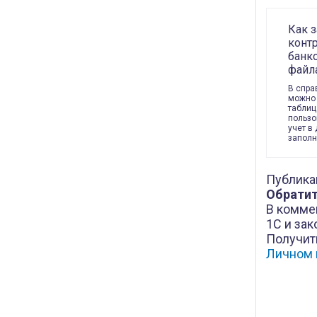
Как з
конт
банко
файла
В спра
можно 
таблиц
пользо
учет в
запол
Публика
Обратит
В комме
1С и зак
Получит
Личном 