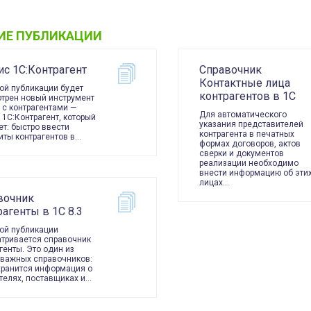
ИЕ ПУБЛИКАЦИИ
ис 1С:Контрагент
Справочник
Контактные лица
ой публикации будет
контрагентов в 1С
трен новый инструмент
 с контрагентами —
Для автоматического
 1С:Контрагент, который
указания представителей
т: быстро ввести
контрагента в печатных
иты контрагентов в…
формах договоров, актов
сверки и документов
реализации необходимо
внести информацию об эти
лицах…
вочник
агенты в 1С 8.3
ой публикации
тривается справочник
генты. Это один из
важных справочников:
хранится информация о
телях, поставщиках и…