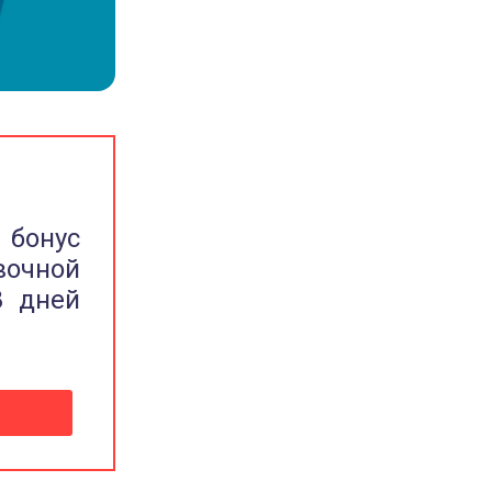
 бонус
вочной
8 дней