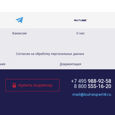
Вакансии
О нас
Согласие на обработку персональных данных
ания
Документация
+7 495
988-92-58
Купить подписку
8 800
555-16-20
mail@buhexpert8.ru