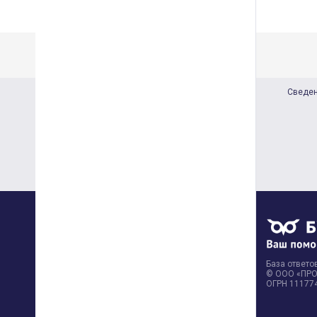
Сведен
База ответов
© ООО «ПРОФ
ОГРН 11177