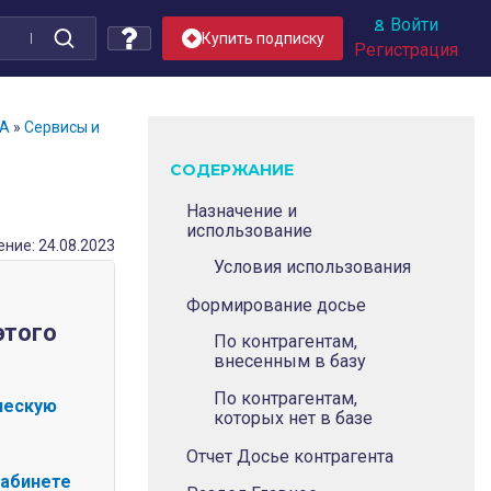
Войти
Купить подписку
Регистрация
А
»
Сервисы и
СОДЕРЖАНИЕ
Назначение и
использование
ние: 24.08.2023
Условия использования
Формирование досье
этого
По контрагентам,
внесенным в базу
По контрагентам,
ческую
которых нет в базе
Отчет Досье контрагента
кабинете