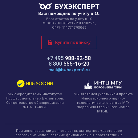
База ответов по учёту в 1С
© ООО «ПРОФБУХ» 2011-2026 г.,
ОГРН 1117746700686
Купить подписку
+7 495
988-92-58
8 800
555-16-20
mail@buhexpert8.ru
Мы являемся участником проекта
Мы аккредитованы Институтом
Инновационного научно-
Профессиональных Бухгалтеров.
технологического центра МГУ
Свидетельство об аккредитации
"Воробьевы горы". Рег. номер
№ ПА - 1248/20
№104Б.
При использовании данного сайта, вы подтверждаете свое
согласие на использование файлов cookie в соответствии с