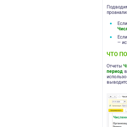
Подводи
проанали
Если
Чис
Если
— и
ЧТО П
Отчеты
Ч
период
в
использо
выводитс