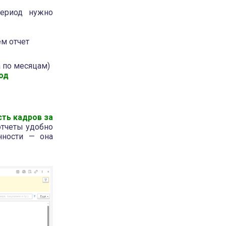
период нужно
ем отчет
а по месяцам)
од
сть кадров
за
отчеты удобно
нности — она