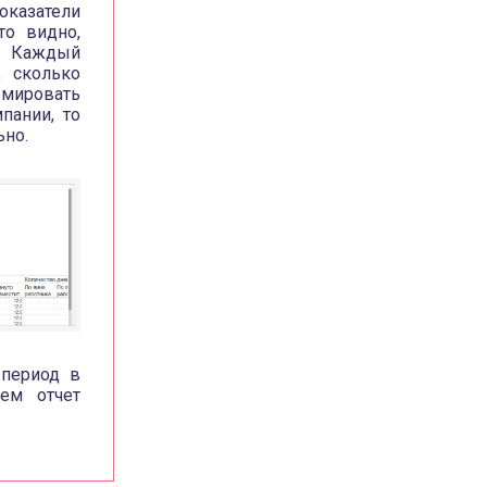
оказатели
то видно,
. Каждый
, сколько
рмировать
пании, то
ьно.
 период в
ем отчет