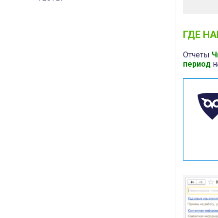
ГДЕ Н
Отчеты
Ч
период
н