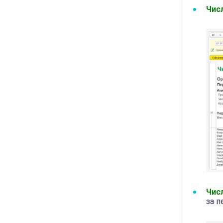
Чис
Чис
за п