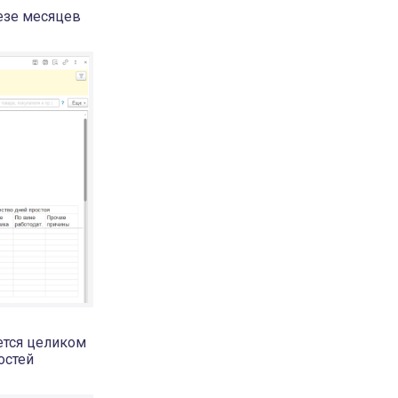
езе месяцев
ется целиком
остей