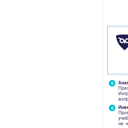
Ана
Пре
Инт
вопр
Инв
Про
учеб
не 