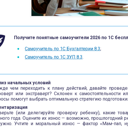
Получите понятные самоучители 2026 по 1С беспл
Самоучитель по 1С Бухгалтерии 8.3
;
Самоучитель по 1С ЗУП 8.3
.
лиз начальных условий
жде чем переходить к плану действий, давайте проведе
роверт или экстраверт? Склонен к самостоятельности и
осы помогут выбрать оптимальную стратегию подготовки
ентаризация
верьте (или делегируйте проверку ребенку), какие тов
ного года. Оцените их износ — возможно, прошлогодний р
нужно. Учтите и моральный износ — фактор «Мам-пап, н