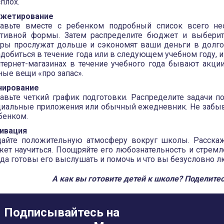
плох.
жетирование
тавьте вместе с ребенком подробный список всего не
ртивной формы. Затем распределите бюджет и выберит
ры прослужат дольше и сэкономят ваши деньги в долгос
добиться в течение года или в следующем учебном году, и
нтернет-магазинах в течение учебного года бывают акци
ые вещи «про запас».
нирование
авьте четкий график подготовки. Распределите задачи п
циальные приложения или обычный ежедневник. Не забыва
бенком.
ивация
дайте положительную атмосферу вокруг школы. Расскаж
ет научиться. Поощряйте его любознательность и стремл
да готовы его выслушать и помочь и что вы безусловно лю
А как вы готовите детей к школе? Поделите
Подписывайтесь на