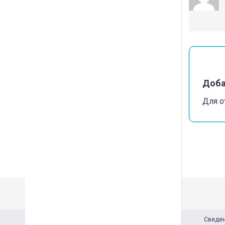
Доба
Для о
Сведен