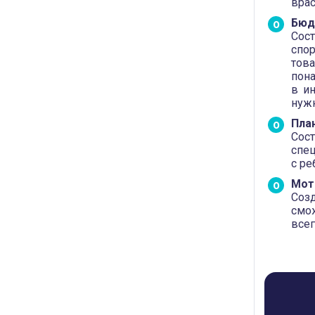
врас
Бюд
Сос
спо
това
пона
в и
нужн
Пла
Сост
спе
с ре
Мот
Соз
смож
всег