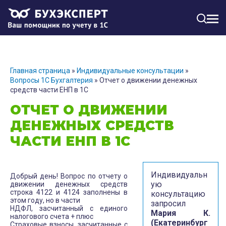
МЕН
Главная страница
»
Индивидуальные консультации
»
Вопросы 1С Бухгалтерия
»
Отчет о движении денежных
средств части ЕНП в 1С
ОТЧЕТ О ДВИЖЕНИИ
ДЕНЕЖНЫХ СРЕДСТВ
ЧАСТИ ЕНП В 1С
Индивидуальн
Добрый день! Вопрос по отчету о
ую
движении денежных средств
строка 4122 и 4124 заполнены в
консультацию
этом году, но в части
запросил
НДФЛ, засчитанный с единого
Мария К.
налогового счета + плюс
(Екатеринбург
Страховые взносы, засчитанные с