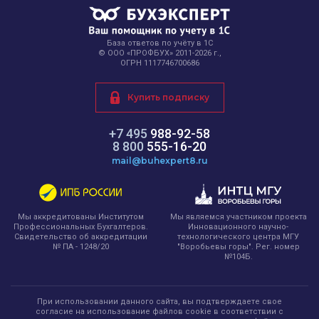
База ответов по учёту в 1С
© ООО «ПРОФБУХ» 2011-2026 г.,
ОГРН 1117746700686
Купить подписку
+7 495
988-92-58
8 800
555-16-20
mail@buhexpert8.ru
Мы являемся участником проекта
Мы аккредитованы Институтом
Инновационного научно-
Профессиональных Бухгалтеров.
технологического центра МГУ
Свидетельство об аккредитации
"Воробьевы горы". Рег. номер
№ ПА - 1248/20
№104Б.
При использовании данного сайта, вы подтверждаете свое
согласие на использование файлов cookie в соответствии с