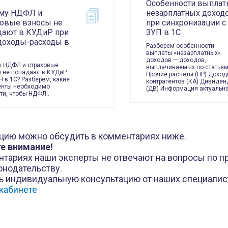
Особенности выплат
му НДФЛ и
незарплатных доход
ховые взносы не
при синхронизации с
дают в КУДиР при
ЗУП в 1С
доходы-расходы в
Разберем особенности
выплаты «незарплатных»
доходов — доходов,
 НДФЛ и страховые
выплачиваемых по статьям
 не попадают в КУДиР
Прочие расчеты (ПР) Дохо
Н в 1С? Разберем, какие
контрагентов (КА) Дивиде
енты необходимо
(ДВ) Информация актуальн
ти, чтобы НДФЛ…
цию можно обсудить в комментариях ниже.
е внимание!
нтариях наши эксперты не отвечают на вопросы по 
онодательству.
ь индивидуальную консультацию от наших специалис
кабинете