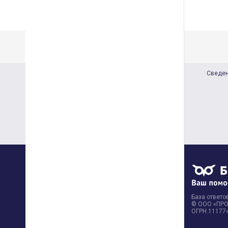
Сведен
База ответов
© ООО «ПРОФ
ОГРН 11177