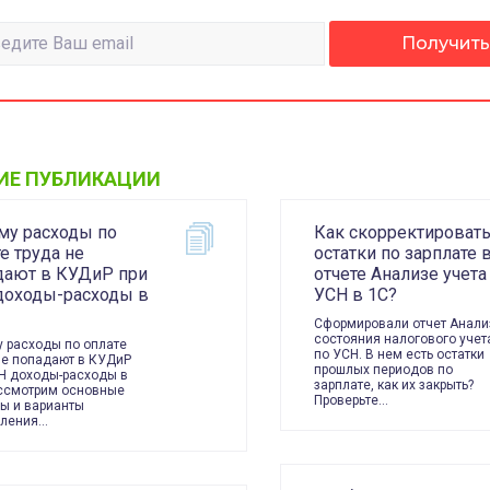
ИЕ ПУБЛИКАЦИИ
му расходы по
Как скорректироват
е труда не
остатки по зарплате 
дают в КУДиР при
отчете Анализе учета
доходы-расходы в
УСН в 1С?
Сформировали отчет Анали
состояния налогового учет
 расходы по оплате
по УСН. В нем есть остатки
не попадают в КУДиР
прошлых периодов по
Н доходы-расходы в
зарплате, как их закрыть?
ссмотрим основные
Проверьте…
ы и варианты
вления…