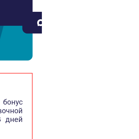
Макс
ВКонтакте
 бонус
вочной
8 дней