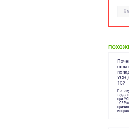
ПОХОЖ
Поче
оплат
попа
УСН 
1С?
Почему
труда 
при УС
1С? Ра
причин
испра