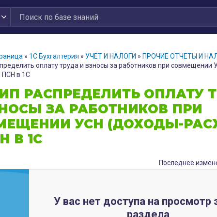
траница
»
1С Бухгалтерия
»
УЧЕТ И НАЛОГИ
»
ПРОЧИЕ ОТЧЕТЫ И НА
спределить оплату труда и взносы за работников при совмещении 
 ПСН в 1С
 ИП РАСПРЕДЕЛИТЬ ОПЛАТУ 
ЗНОСЫ ЗА РАБОТНИКОВ ПРИ
МЕЩЕНИИ УСН (ДОХОДЫ-РАС
Н В 1С
Последнее измене
У вас нет доступа на просмотр 
раздела