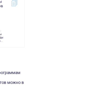
ы
ов
:
ды
нды
а…
программам
тов можно в