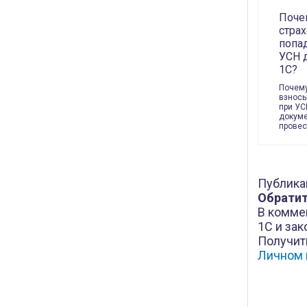
Поче
стра
попа
УСН 
1С?
Почему
взносы
при УС
докум
провес
Публика
Обратит
В комме
1С и зак
Получит
Личном 