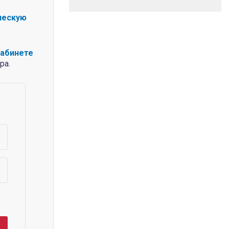
ческую
кабинете
ра.