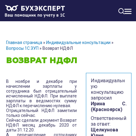
МЕН
Главная страница
»
Индивидуальные консультации
»
Вопросы 1С ЗУП
»
Возврат НДФЛ
ВОЗВРАТ НДФЛ
Индивидуальн
В ноябре и декабре при
ую
начислении зарплаты у
сотрудника был отрицательный
консультацию
исчисленный НДФЛ. При выплате
запросил
зарплаты в ведомостях сумму
Ирина С.
НДФЛ к перечислению нулевая.
(Красноярск)
Отрицательный НДФЛ заметили
только сейчас.
Ответственный
Сейчас сделали документ Возврат
за ответ:
НДФЛ месяц декабрь 2020 от
Щелкунова
даты 31.12.20.
А перечисление сотруднику
Юлия