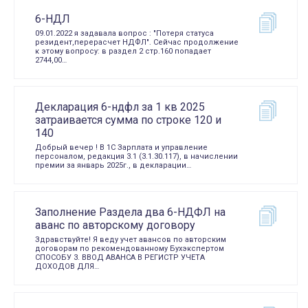
6-НДЛ
09.01.2022 я задавала вопрос : "Потеря статуса
резидент,перерасчет НДФЛ". Сейчас продолжение
к этому вопросу: в раздел 2 стр.160 попадает
2744,00…
Декларация 6-ндфл за 1 кв 2025
затраивается сумма по строке 120 и
140
Добрый вечер ! В 1С Зарплата и управление
персоналом, редакция 3.1 (3.1.30.117), в начислении
премии за январь 2025г., в декларации…
Заполнение Раздела два 6-НДФЛ на
аванс по авторскому договору
Здравствуйте! Я веду учет авансов по авторским
договорам по рекомендованному Бухэкспертом
СПОСОБУ 3. ВВОД АВАНСА В РЕГИСТР УЧЕТА
ДОХОДОВ ДЛЯ…