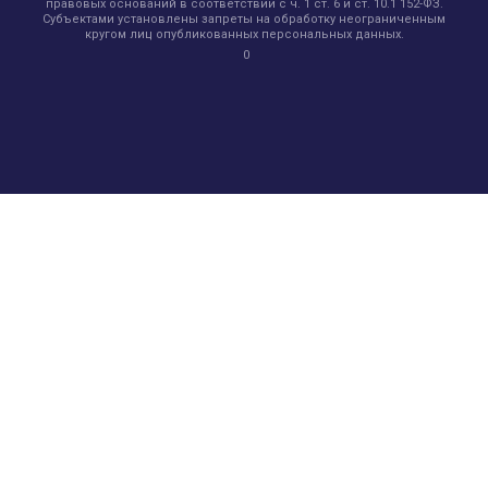
правовых оснований в соответствии с ч. 1 ст. 6 и ст. 10.1 152-ФЗ.
Субъектами установлены запреты на обработку неограниченным
кругом лиц опубликованных персональных данных.
0