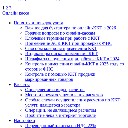
1
2
3
Онлайн касса
Понятия и порядок учета
Важное для бухгалтера по онлайн-ККТ в 2026
Горячие вопросы по онлайн-кассам
Ключевые термины при работе с ККТ
Применение АСК ККТ при проверках ФНС
Способы контроля применения ККТ
Индикаторы риска применения ККТ
Штрафы за нарушения при работе с ККТ в 2024
Контроль применения онлайн-ККТ в 2025 году со
стороны ФНС
Контроль с помощью ККТ продажи
маркированных товаров
Расчеты
Определение и виды расчетов
Место и время осуществления расчетов
Особые случаи осуществления расчетов по ККТ:
услуги длящегося характера
Операции, не являющиеся расчетом
Пробитие чека в интернет-торговле
Настройки
Перевод онлайн-кассы на НДС 22%