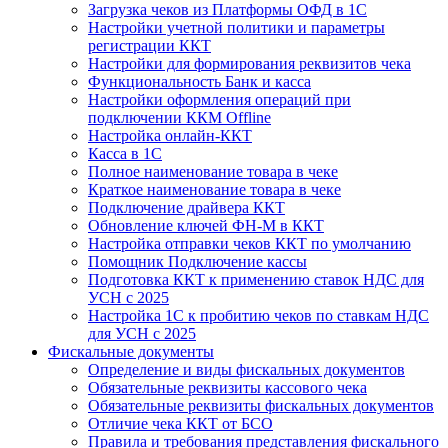
Загрузка чеков из Платформы ОФД в 1С
Настройки учетной политики и параметры
регистрации ККТ
Настройки для формирования реквизитов чека
Функциональность Банк и касса
Настройки оформления операций при
подключении ККМ Оffline
Настройка онлайн-ККТ
Касса в 1С
Полное наименование товара в чеке
Краткое наименование товара в чеке
Подключение драйвера ККТ
Обновление ключей ФН-М в ККТ
Настройка отправки чеков ККТ по умолчанию
Помощник Подключение кассы
Подготовка ККТ к применению ставок НДС для
УСН с 2025
Настройка 1С к пробитию чеков по ставкам НДС
для УСН с 2025
Фискальные документы
Определение и виды фискальных документов
Обязательные реквизиты кассового чека
Обязательные реквизиты фискальных документов
Отличие чека ККТ от БСО
Правила и требования представления фискального