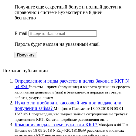
Получите еще секретный бонус и полный доступ к
справочной системе Бухэксперт на 8 дней
бесплатно
E-mail
Пароль будет выслан на указанный email
Похожие публикации
Определение и виды расчетов в целях Закона о ККТ N
54-ФЗ
Расчеты – прием (получение) и выплата денежных средств
наличными деньгами и (или) в безналичном порядке за товары,
работы, услуги, прием…
Нужно ли пробивать кассовый чек при выдаче или
получении займа?
Минфин в Письме от 18.09.2019 N 03-01-
15/71891 подтвердил, что выдача займов сотрудникам не требует
применения ККТ. Кстати, подобные разъяснения он…
Компания выдала заем: нужна ли ККТ?
Минфин и ФНС в
Письме от 18.09.2018 N ЕД-4-20/18186@ рассказали о нюансах
применения ККТ при выдаче и получении займов: чек…