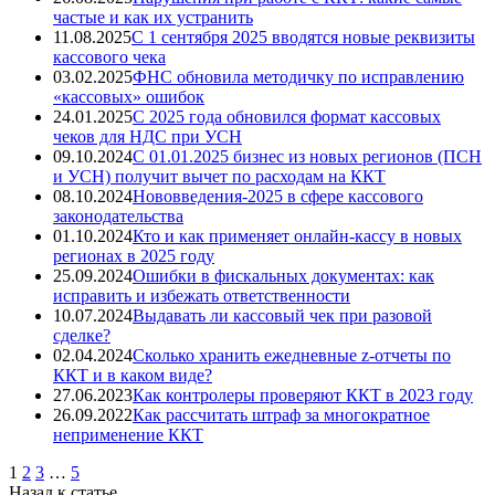
частые и как их устранить
11.08.2025
С 1 сентября 2025 вводятся новые реквизиты
кассового чека
03.02.2025
ФНС обновила методичку по исправлению
«кассовых» ошибок
24.01.2025
С 2025 года обновился формат кассовых
чеков для НДС при УСН
09.10.2024
С 01.01.2025 бизнес из новых регионов (ПСН
и УСН) получит вычет по расходам на ККТ
08.10.2024
Нововведения-2025 в сфере кассового
законодательства
01.10.2024
Кто и как применяет онлайн-кассу в новых
регионах в 2025 году
25.09.2024
Ошибки в фискальных документах: как
исправить и избежать ответственности
10.07.2024
Выдавать ли кассовый чек при разовой
сделке?
02.04.2024
Сколько хранить ежедневные z-отчеты по
ККТ и в каком виде?
27.06.2023
Как контролеры проверяют ККТ в 2023 году
26.09.2022
Как рассчитать штраф за многократное
неприменение ККТ
1
2
3
…
5
Назад к статье