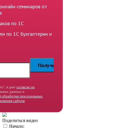
 онлайн-семинаров от
в
аков по 1С
ли по 1С Бухгалтерии и
ь", я даю
согласие на
ьных данных в
й обработки персональных
зования сайтом
.
Поделиться видео
Начало: