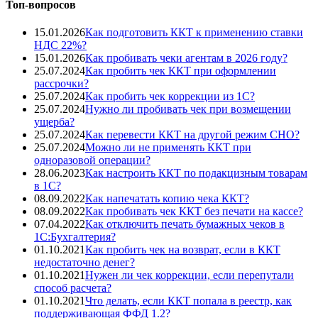
Топ-вопросов
15.01.2026
Как подготовить ККТ к применению ставки
НДС 22%?
15.01.2026
Как пробивать чеки агентам в 2026 году?
25.07.2024
Как пробить чек ККТ при оформлении
рассрочки?
25.07.2024
Как пробить чек коррекции из 1С?
25.07.2024
Нужно ли пробивать чек при возмещении
ущерба?
25.07.2024
Как перевести ККТ на другой режим СНО?
25.07.2024
Можно ли не применять ККТ при
одноразовой операции?
28.06.2023
Как настроить ККТ по подакцизным товарам
в 1С?
08.09.2022
Как напечатать копию чека ККТ?
08.09.2022
Как пробивать чек ККТ без печати на кассе?
07.04.2022
Как отключить печать бумажных чеков в
1С:Бухгалтерия?
01.10.2021
Как пробить чек на возврат, если в ККТ
недостаточно денег?
01.10.2021
Нужен ли чек коррекции, если перепутали
способ расчета?
01.10.2021
Что делать, если ККТ попала в реестр, как
поддерживающая ФФД 1.2?