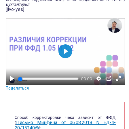
Бухгалтерия.
[jivo-yes]
В
о
с
00:00
п
Поделиться
р
о
и
з
Способ корректировки чека зависит от ФФД
в
Письмо Минфина от 06.08.2018 N ЕД-4-
(
е
20/15240@
):