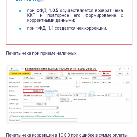
с
при ФФД
1.0.5
осуществляется возврат чека
т
ККТ и повторное его формирование с
корректными данными;
и
при ФФД
1.1
создается чек коррекции.
Печать чека при приеме наличных.
Печать чека коррекции в 1С 8.3 при ошибке в сумме оплаты.