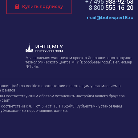
+7 495
988-92-58
Купить подписку
8 800
555-16-20
mail@buhexpert8.ru
Мы являемся участником проекта Инновационного научно-
технологического центра МГУ "Воробьевы горы". Рег. номер
№104Б.
ование файлов cookie в соответствии с настоящим уведомлением в
а файлов.
жны соответствующим образом установить настройки вашего браузера
 сайт
тветствии с ч. 1 ст. 6 и ст. 10.1 152-ФЗ. Субъектами установлены
опубликованных персональных данных.