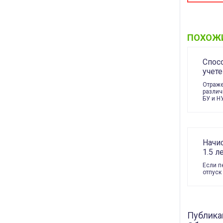
ПОХОЖ
Спос
учете
Отраже
различ
БУ и Н
Начис
1.5 л
Если п
отпуск
Публика