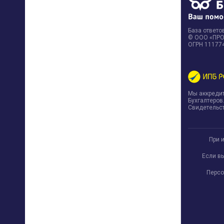
База ответов
© ООО «ПРОФ
ОГРН 11177
Мы аккреди
Бухгалтеров
Свидетельст
При 
Если в
Персо