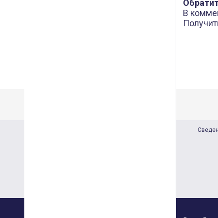
Обратит
В комме
Получит
Сведен