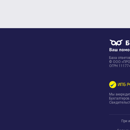
База ответов
© ООО «ПРОФ
ОГРН 11177
Мы аккреди
Бухгалтеров
Свидетельст
При 