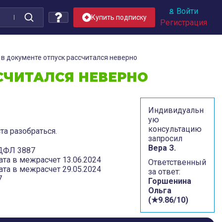
Войти
Купить подписку
Регистрация
в документе отпуск рассчитался неверно
СЧИТАЛСЯ НЕВЕРНО
Индивидуальн
ую
консультацию
а разобраться.
запросил
Вера З.
НДФЛ 3887
ата в межрасчет 13.06.2024
Ответственный
ата в межрасчет 29.05.2024
за ответ:
7
Горшенина
Ольга
(★9.86/10)