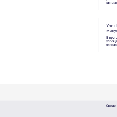
выплат
Учет
минус
В прог
упроще
зарпла
Сведен