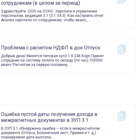
сотрудникам (в целом за период)
Здравствуйте. ООО на ОСНО. Зарплата и управление
персоналом, редакция 3.1 (3.1.34.3). Как настроить отчет
Анализ зарплаты по сотрудникам, чтобы аванс,…
Проблема с расчетом НДФЛ в док Отпуск
Добрый день! Имеется типовая зуп3.1.8.246 Корп Принят
сотрудник на систему оплата по окладу (по час) 700000
аванс:Расчетом за первую половину…
Ошибка пустой даты получения дохода в
межрасчетных документах в ЗУП 3.1
В ЗУП 3.1 обнаружена ошибка – если в межрасчетном
документе (Отпуск, Больничный лист, Премия и т. д.)
планируемая дата выплаты…