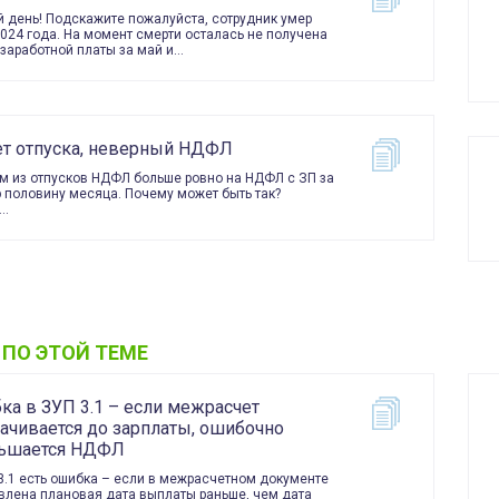
 день! Подскажите пожалуйста, сотрудник умер
2024 года. На момент смерти осталась не получена
заработной платы за май и…
ет отпуска, неверный НДФЛ
м из отпусков НДФЛ больше ровно на НДФЛ с ЗП за
 половину месяца. Почему может быть так?
к…
 ПО ЭТОЙ ТЕМЕ
ка в ЗУП 3.1 – если межрасчет
ачивается до зарплаты, ошибочно
ьшается НДФЛ
3.1 есть ошибка – если в межрасчетном документе
влена плановая дата выплаты раньше, чем дата