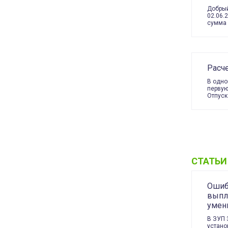
Добрый
02.06.
сумма 
Расч
В одно
первую
Отпус
СТАТЬИ
Ошиб
выпл
умен
В ЗУП 
устано