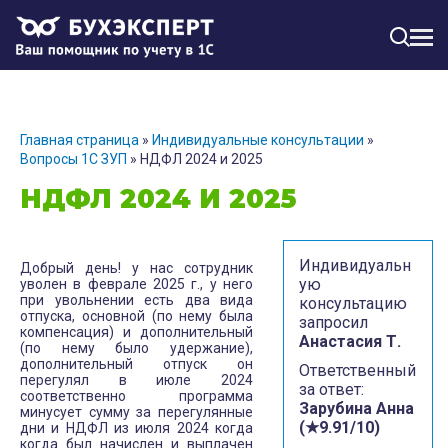
МЕН
Главная страница
»
Индивидуальные консультации
»
Вопросы 1С ЗУП
»
НДФЛ 2024 и 2025
НДФЛ 2024 И 2025
Индивидуальн
Добрый день! у нас сотрудник
ую
уволен в феврале 2025 г., у него
при увольнении есть два вида
консультацию
отпуска, основной (по нему была
запросил
компенсация) и дополнительный
Анастасия Т.
(по нему было удержание),
дополнительный отпуск он
Ответственный
перегулял в июле 2024
за ответ:
соответственно программа
Зарубина Анна
минусует сумму за перегулянные
(★9.91/10)
дни и НДФЛ из июля 2024 когда
когда был начислен и выплачен