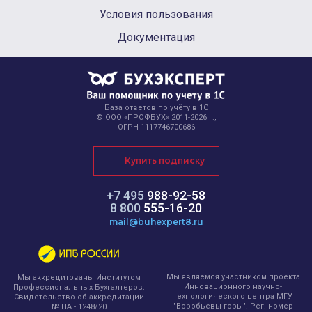
Условия пользования
Документация
База ответов по учёту в 1С
© ООО «ПРОФБУХ» 2011-2026 г.,
ОГРН 1117746700686
Купить подписку
+7 495
988-92-58
8 800
555-16-20
mail@buhexpert8.ru
Мы являемся участником проекта
Мы аккредитованы Институтом
Инновационного научно-
Профессиональных Бухгалтеров.
технологического центра МГУ
Свидетельство об аккредитации
"Воробьевы горы". Рег. номер
№ ПА - 1248/20