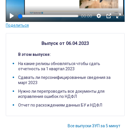
о
с
00:00
п
Поделиться
р
о
и
Выпуск от 06.04.2023
з
В этом выпуске:
в
На какие релизы обновляться чтобы сдать
е
отчетность за 1 квартал 2023
с
Сдавать ли персонифицированные сведения за
т
март 2023
и
Нужно ли перепроводить все документы для
исправления ошибок по НДФЛ
Отчет по расхождениям данных БУ и НДФЛ
Все выпуски ЗУП за 5 минут