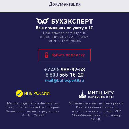
Документация
База ответов по учёту в 1С
© ООО «ПРОФБУХ» 2011-2026 г.,
ОГРН 1117746700686
Купить подписку
+7 495
988-92-58
8 800
555-16-20
mail@buhexpert8.ru
Мы являемся участником проекта
Мы аккредитованы Институтом
Инновационного научно-
Профессиональных Бухгалтеров.
технологического центра МГУ
Свидетельство об аккредитации
"Воробьевы горы". Рег. номер
№ ПА - 1248/20
№104Б.