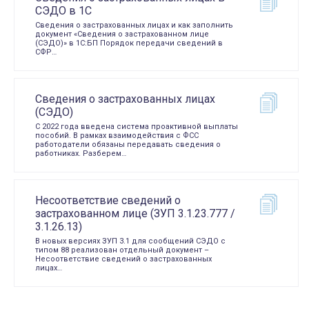
СЭДО в 1С
Сведения о застрахованных лицах и как заполнить
документ «Сведения о застрахованном лице
(СЭДО)» в 1С:БП Порядок передачи сведений в
СФР…
Сведения о застрахованных лицах
(СЭДО)
С 2022 года введена система проактивной выплаты
пособий. В рамках взаимодействия с ФСС
работодатели обязаны передавать сведения о
работниках. Разберем…
Несоответствие сведений о
застрахованном лице (ЗУП 3.1.23.777 /
3.1.26.13)
В новых версиях ЗУП 3.1 для сообщений СЭДО с
типом 88 реализован отдельный документ –
Несоответствие сведений о застрахованных
лицах…