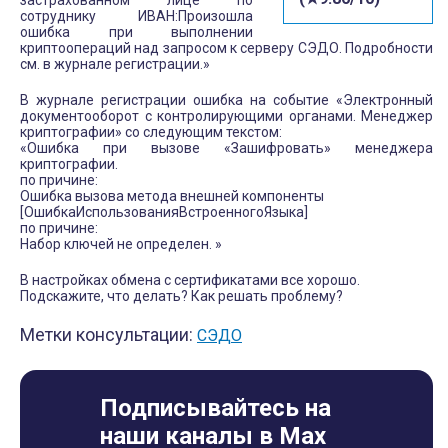
застрахованном лице по
сотруднику ИВАН:Произошла
ошибка при выполнении
криптоопераций над запросом к серверу СЭДО. Подробности
см. в журнале регистрации.»
В журнале регистрации ошибка на событие «Электронный
документооборот с контролирующими органами. Менеджер
криптографии» со следующим текстом:
«Ошибка при вызове «Зашифровать» менеджера
криптографии.
по причине:
Ошибка вызова метода внешней компоненты
[ОшибкаИспользованияВстроенногоЯзыка]
по причине:
Набор ключей не определен. »
В настройках обмена с сертификатами все хорошо.
Подскажите, что делать? Как решать проблему?
Метки консультации:
СЭДО
Подписывайтесь на
наши каналы в Max