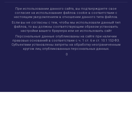
При использовании данного сайта, вы подтверждаете свое
согласие на использование файлов cookie в соответствии с
настоящим уведомлением в отношении данного типа файлов.
Если вы не согласны с тем, чтобы мы использовали данный тип
файлов, то вы должны соответствующим образом установить
настройки вашего браузера или не использовать сайт
Персональные данные опубликованы на сайте при наличии
правовых оснований в соответствии с ч. 1 ст. 6 и ст. 10.1 152-ФЗ.
Субъектами установлены запреты на обработку неограниченным
кругом лиц опубликованных персональных данных.
0