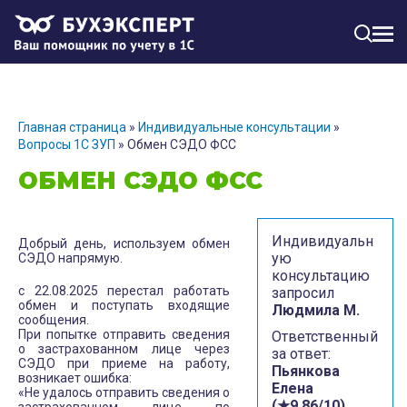
МЕН
Главная страница
»
Индивидуальные консультации
»
Вопросы 1С ЗУП
»
Обмен СЭДО ФСС
ОБМЕН СЭДО ФСС
Индивидуальн
Добрый день, используем обмен
ую
СЭДО напрямую.
консультацию
с 22.08.2025 перестал работать
запросил
обмен и поступать входящие
Людмила М.
сообщения.
При попытке отправить сведения
Ответственный
о застрахованном лице через
за ответ:
СЭДО при приеме на работу,
Пьянкова
возникает ошибка:
Елена
«Не удалось отправить сведения о
(★9.86/10)