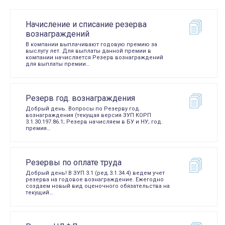
Начисление и списание резерва
вознаграждений
В компании выплачивают годовую премию за
выслугу лет. Для выплаты данной премии в
компании начисляется Резерв вознаграждений
для выплаты премии…
Резерв год. вознаграждения
Добрый день. Вопросы по Резерву год.
вознаграждения (текущая версия ЗУП КОРП
3.1.30.197.86.1; Резерв начисляем в БУ и НУ; год.
премия…
Резервы по оплате труда
Добрый день! В ЗУП 3.1 (ред.3.1.34.4) ведем учет
резерва на годовое вознаграждение. Ежегодно
создаем новый вид оценочного обязательства на
текущий…