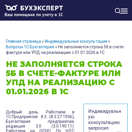
МЕН
Главная страница
»
Индивидуальные консультации
»
Вопросы 1С Бухгалтерия
»
Не заполняется строка 5б в счете-
фактуре или УПД на реализацию с 01.01.2026 в 1С
НЕ ЗАПОЛНЯЕТСЯ СТРОКА
5Б В СЧЕТЕ-ФАКТУРЕ ИЛИ
УПД НА РЕАЛИЗАЦИЮ С
01.01.2026 В 1С
Индивидуальн
Добрый день. Работаем в
ую
1С:Предприятие 8.3 (8.3.27.1936),
Бухгалтерия предприятия,
консультацию
редакция 3.0 (3.0.190.11).
запросил
Работаем на ОСНО. По НДС