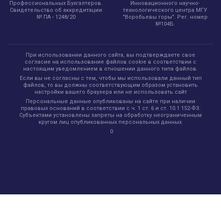
Инновационного научно-
Профессиональных Бухгалтеров.
технологического центра МГУ
Свидетельство об аккредитации
"Воробьевы горы". Рег. номер
№ ПА - 1248/20
№104Б.
При использовании данного сайта, вы подтверждаете свое
согласие на использование файлов cookie в соответствии с
настоящим уведомлением в отношении данного типа файлов.
Если вы не согласны с тем, чтобы мы использовали данный тип
файлов, то вы должны соответствующим образом установить
настройки вашего браузера или не использовать сайт
Персональные данные опубликованы на сайте при наличии
правовых оснований в соответствии с ч. 1 ст. 6 и ст. 10.1 152-ФЗ.
Субъектами установлены запреты на обработку неограниченным
кругом лиц опубликованных персональных данных.
0