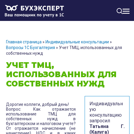
МЕН
Главная страница
»
Индивидуальные консультации
»
Вопросы 1С Бухгалтерия
»
Учет ТМЦ, использованных для
собственных нужд
УЧЕТ ТМЦ,
ИСПОЛЬЗОВАННЫХ ДЛЯ
СОБСТВЕННЫХ НУЖД
Индивидуальн
Дорогие коллеги, добрый день!
ую
Вопрос: Как отражается
использование ТМЦ для
консультацию
собственных нужд в
запросил
бухгалтерском и налоговом учете?
Татьяна Г.
От отражается начисление (не
(Калуга)
начисление) НДС и в каких