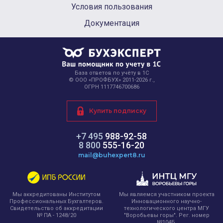
Условия пользования
Документация
База ответов по учёту в 1С
© ООО «ПРОФБУХ» 2011-2026 г.,
ОГРН 1117746700686
Купить подписку
+7 495
988-92-58
8 800
555-16-20
mail@buhexpert8.ru
Мы являемся участником проекта
Мы аккредитованы Институтом
Инновационного научно-
Профессиональных Бухгалтеров.
технологического центра МГУ
Свидетельство об аккредитации
"Воробьевы горы". Рег. номер
№ ПА - 1248/20
№104Б.