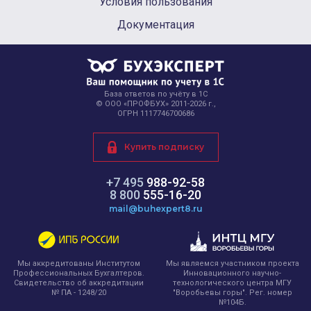
Условия пользования
Документация
База ответов по учёту в 1С
© ООО «ПРОФБУХ» 2011-2026 г.,
ОГРН 1117746700686
Купить подписку
+7 495
988-92-58
8 800
555-16-20
mail@buhexpert8.ru
Мы являемся участником проекта
Мы аккредитованы Институтом
Инновационного научно-
Профессиональных Бухгалтеров.
технологического центра МГУ
Свидетельство об аккредитации
"Воробьевы горы". Рег. номер
№ ПА - 1248/20
№104Б.