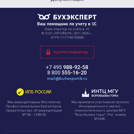
База ответов по учёту в 1С
© ООО «ПРОФБУХ» 2011-2026 г.,
ОГРН 1117746700686
Купить подписку
+7 495
988-92-58
8 800
555-16-20
mail@buhexpert8.ru
Мы являемся участником проекта
Мы аккредитованы Институтом
Инновационного научно-
Профессиональных Бухгалтеров.
технологического центра МГУ
Свидетельство об аккредитации
"Воробьевы горы". Рег. номер
№ ПА - 1248/20
№104Б.