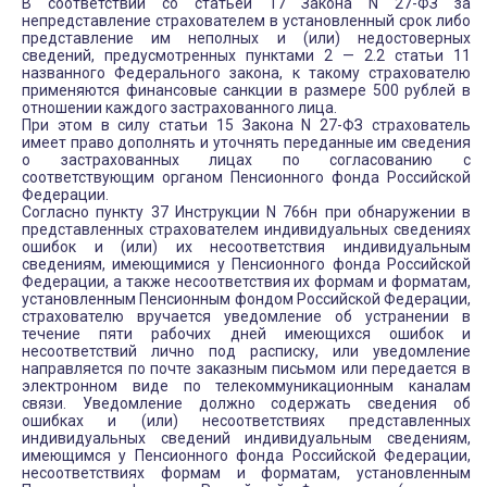
В соответствии со статьей 17 Закона N 27-ФЗ за
непредставление страхователем в установленный срок либо
представление им неполных и (или) недостоверных
сведений, предусмотренных пунктами 2 — 2.2 статьи 11
названного Федерального закона, к такому страхователю
применяются финансовые санкции в размере 500 рублей в
отношении каждого застрахованного лица.
При этом в силу статьи 15 Закона N 27-ФЗ страхователь
имеет право дополнять и уточнять переданные им сведения
о застрахованных лицах по согласованию с
соответствующим органом Пенсионного фонда Российской
Федерации.
Согласно пункту 37 Инструкции N 766н при обнаружении в
представленных страхователем индивидуальных сведениях
ошибок и (или) их несоответствия индивидуальным
сведениям, имеющимися у Пенсионного фонда Российской
Федерации, а также несоответствия их формам и форматам,
установленным Пенсионным фондом Российской Федерации,
страхователю вручается уведомление об устранении в
течение пяти рабочих дней имеющихся ошибок и
несоответствий лично под расписку, или уведомление
направляется по почте заказным письмом или передается в
электронном виде по телекоммуникационным каналам
связи. Уведомление должно содержать сведения об
ошибках и (или) несоответствиях представленных
индивидуальных сведений индивидуальным сведениям,
имеющимся у Пенсионного фонда Российской Федерации,
несоответствиях формам и форматам, установленным