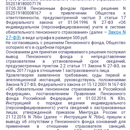
052S18180007174.
07.05.2018 Пенсионным фондом принято решение N
052S19180008167 о привлечении Общества к
ответственности, предусмотренной частью 3 статьи 17
Федерального закона от 01.04.1996 N 27-ФЗ «Об
индивидуальном (персонифицированном) учете в системе
Закон N
обязательного пенсионного страхования» (далее —
27-ФЗ
), в виде штрафа в размере 500 руб.
Не согласившись с решением Пенсионного фонда, Общество
оспорило его в судебном порядке.
Основанием для принятия оспариваемого решения послужил
вывод Пенсионного фонда о непредставлении
страхователем в установленный срок сведений,
предусмотренных пунктом 2.2 статьи 11 Закона N 27-ФЗ, за
июль 2017 года в отношении 1 застрахованного лица.
Удовлетворяя заявленное требование, суды первой и
апелляционной инстанций, руководствуясь положениями
Закона N 27-ФЗ, Федерального закона от 15.12.2001 N 167-ФЗ
«Об обязательном пенсионном страховании в Российской
Федерации», постановлением Правления Пенсионного
фонда Российской Федерации от 01.02.2016 N 83п,
Инструкцией о порядке ведения индивидуального
(персонифицированного) учета сведений о застрахованных
лицах, утвержденной приказом Минтруда России от
21.12.2016 N 766н (далее — Инструкция N 766н), пришли к
выводу об отсутствии у Пенсионного фонда оснований для
применения в отношении страхователя санкций,