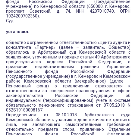
фонда Российской Федерации (государственное
учреждение) по Кемеровской области (650000, г. Кемерово,
проспект Советский, д. 74, ИНН 4207010740, ОГРН
1024200702360).
Суд
установил:
общество с ограниченной ответственностью «Центр аудита и
консалтинга «Партнер» (далее — заявитель, Общество)
обратилось в Арбитражный суд Кемеровской области с
заявлением, уточненным в порядке статьи 49 Арбитражного
процессуального кодекса Российской Федерации, о
признании недействительным решения Управления
Пенсионного фонда Российской Федерации
(государственное учреждение) в г. Кемерово и Кемеровском
районе Кемеровской области (межрайонное) (далее —
Пенсионный фонд) о привлечении страхователя к
ответственности за совершение правонарушения в сфере
законодательства Российской Федерации об
индивидуальном (персонифицированном) учете в системе
обязательного пенсионного страхования от 07.05.2018 N
052S19180008167.
Определением от 08.10.2018 Арбитражного суда
Кемеровской области к участию в деле в качестве третьего
лица, не заявляющего самостоятельные требования
относительно предмета спора, привлечено Отделение
Пенсионного фонда Российской Федерации