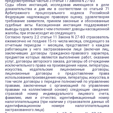
предусмотренных частью 3 статьи 17 Закона N 27-ФЗ.
Суды обеих инстанций, исследовав имеющиеся в деле
доказательства и дав им в соответствии со статьей 71
Арбитражного процессуального кодекса Российской
Федерации надлежащую правовую оценку, удовлетворяя
требование заявителя, приняли законные и обоснованные
судебные акты. Кассационная инстанция поддерживает
выводы судов, в связи с чем отклоняет доводы кассационной
жалобы, при этом исходит из следующего.
Согласно пункту 2.2 статьи 11 Закона N 27-ФЗ страхователь
ежемесячно не позднее 15-го числа месяца, следующего за
отчетным периодом — месяцем, представляет о каждом
работающем у него застрахованном лице (включая лиц,
заключивших договоры гражданско-правового характера,
предметом которых являются выполнение работ, оказание
услуг, договоры авторского заказа, договоры об отчуждении
исключительного права на произведения науки, литературы,
искусства, издательские лицензионные договоры,
лицензионные договоры о предоставлении права
использования произведения науки, литературы, искусства, в
том числе договоры о передаче полномочий по управлению
правами, заключенные с организацией по управлению
правами на коллективной основе) следующие сведения:
страховой номер индивидуального лицевого счета;
фамилию, имя и отчество; идентификационный номер
налогоплательщика (при наличии у страхователя данных об
идентификационном номере налогоплательщика
застрахованного лица).