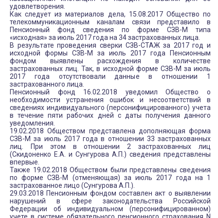
удовлетворения.
Как следует из материалов дела, 15.08.2017 Общество по
телекоммуникационным каналам связи представило в
Пенсионный фонд сведения по форме СЗВ-М типа
«исходная» за июль 2017 года на 34 застрахованных лица.
В результате проведения сверки СЗВ-СТАЖ за 2017 год и
исходной формы СЗВ-М за июль 2017 года Пенсионным
фондом выявлены расхождения в количестве
застрахованных лиц. Так, в исходной форме СЗВ-М за июль
2017 года отсутствовали данные в отношении 1
застрахованного лица.
Пенсионный фонд 16.02.2018 уведомил Общество о
необходимости устранения ошибок и несоответствий в
сведениях индивидуального (персонифицированного) учета
в течение пяти рабочих дней с даты получения данного
уведомления.
19.02.2018 Обществом представлена дополняющая форма
СЗВ-М за июль 2017 года в отношении 33 застрахованных
лиц. При этом в отношении 2 застрахованных лиц
(Скидоненко Е.А. и Сунгурова А.П.) сведения представлены
впервые.
Также 19.02.2018 Обществом были представлены сведения
по форме СЗВ-М (отменяющая) за июль 2017 года на 1
застрахованное лицо (Сунгурова А.П.).
29.03.2018 Пенсионным фондом составлен акт о выявлении
нарушений в сфере законодательства Российской
Федерации об индивидуальном (персонифицированном)
учете в системе обязательного пенсионного страхования N