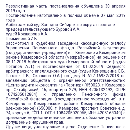
Резолютивная часть постановления объявлена 30 апреля
2019 года
Постановление изготовлено в полном объеме 07 мая 2019
года
Арбитражный суд Западно-Сибирского округа в составе:
председательствующего Буровой А.А.
судей Кокшарова А.А.
Перминовой И.В.
рассмотрел в судебном заседании кассационную жалобу
Управления Пенсионного фонда Российской Федерации
(государственное учреждение) в г. Кемерово и Кемеровском
районе Кемеровской области (межрайонное) на решение от
08.11.2018 Арбитражного суда Кемеровской области (судья
Потапов А.Л.) и постановление от 01.02.2019 Седьмого
арбитражного апелляционного суда (судьи Кривошеина С.В.,
Павлюк Т.В., Скачкова О.А.) по делу N А27-16932/2018 по
заявлению общества с ограниченной ответственностью
«Центр аудита и консалтинга «Партнер» (650023, г. Кемерово,
пр. Октябрьский, 46, квартира 279, ИНН 4205132492, ОГРН
1074205012804) к Управлению Пенсионного фонда
Российской Федерации (государственное учреждение) в г.
Кемерово и Кемеровском районе Кемеровской области
(межрайонное) (650000, г. Кемерово, проспект Советский, д.
74, корпус А, ГСП-1, ОГРН 1084205020965, ИНН 4205168040) о
признании недействительным решения, обязании устранить
допущенные нарушения прав.
Другие лица, участвующие в деле: Отделение Пенсионного