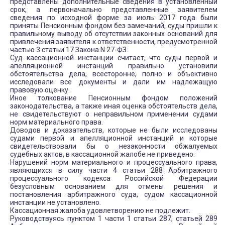
представлены дополнительные сведения в установленный
срок, а первоначально представленные заявителем
сведения по исходной форме за июль 2017 года были
приняты Пенсионным фондом без замечаний, суды пришли к
правильному выводу об отсутствии законных оснований для
привлечения заявителя к ответственности, предусмотренной
частью 3 статьи 17 Закона N 27-ФЗ.
Суд кассационной инстанции считает, что суды первой и
апелляционной инстанций правильно установили
обстоятельства дела, всесторонне, полно и объективно
исследовали все документы и дали им надлежащую
правовую оценку.
Иное толкование Пенсионным фондом положений
законодательства, а также иная оценка обстоятельств дела,
не свидетельствуют о неправильном применении судами
норм материального права.
Доводов и доказательств, которые не были исследованы
судами первой и апелляционной инстанций и которые
свидетельствовали бы о незаконности обжалуемых
судебных актов, в кассационной жалобе не приведено.
Нарушений норм материального и процессуального права,
являющихся в силу части 4 статьи 288 Арбитражного
процессуального кодекса Российской Федерации
безусловным основанием для отмены решения и
постановления арбитражного суда, судом кассационной
инстанции не установлено.
Кассационная жалоба удовлетворению не подлежит.
Руководствуясь пунктом 1 части 1 статьи 287, статьей 289