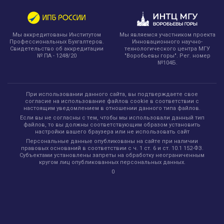
ДЕЛУ А45-2514/2025
ПИСЬМО МИНФИНА ОТ 04.05.2026 N 03-07-
Мы являемся участником проекта
Мы аккредитованы Институтом
08/37084
Инновационного научно-
Профессиональных Бухгалтеров.
технологического центра МГУ
Свидетельство об аккредитации
"Воробьевы горы". Рег. номер
№ ПА - 1248/20
ПИСЬМО МИНФИНА РОССИИ ОТ 03.03.2026 N
№104Б.
03‑07‑08/16329
ПИСЬМО МИНФИНА ОТ 16.02.2026 N
При использовании данного сайта, вы подтверждаете свое
согласие на использование файлов cookie в соответствии с
03‑03‑06/1/11147
настоящим уведомлением в отношении данного типа файлов.
Если вы не согласны с тем, чтобы мы использовали данный тип
файлов, то вы должны соответствующим образом установить
ПИСЬМО СФР ОТ 11.06.2026 N 12-20/32206
настройки вашего браузера или не использовать сайт
Персональные данные опубликованы на сайте при наличии
ПИСЬМО РОСТРУДА ОТ 03.06.2026 N ТЗ/3908-
правовых оснований в соответствии с ч. 1 ст. 6 и ст. 10.1 152-ФЗ.
Субъектами установлены запреты на обработку неограниченным
6-1
кругом лиц опубликованных персональных данных.
0
ПИСЬМО РОСТРУДА ОТ 19.02.2026 N
ПГ/01839-6-1
ПОСТАНОВЛЕНИЕ ПРЕЗИДИУМА ВАС ОТ