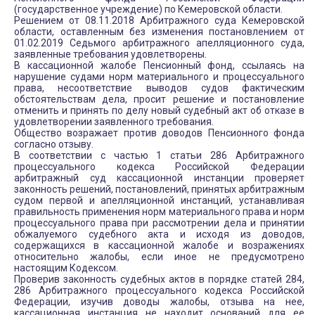
(государственное учреждение) по Кемеровской области.
Решением от 08.11.2018 Арбитражного суда Кемеровской
области, оставленным без изменения постановлением от
01.02.2019 Седьмого арбитражного апелляционного суда,
заявленные требования удовлетворены.
В кассационной жалобе Пенсионный фонд, ссылаясь на
нарушение судами норм материального и процессуального
права, несоответствие выводов судов фактическим
обстоятельствам дела, просит решение и постановление
отменить и принять по делу новый судебный акт об отказе в
удовлетворении заявленного требования.
Общество возражает против доводов Пенсионного фонда
согласно отзыву.
В соответствии с частью 1 статьи 286 Арбитражного
процессуального кодекса Российской Федерации
арбитражный суд кассационной инстанции проверяет
законность решений, постановлений, принятых арбитражным
судом первой и апелляционной инстанций, устанавливая
правильность применения норм материального права и норм
процессуального права при рассмотрении дела и принятии
обжалуемого судебного акта и исходя из доводов,
содержащихся в кассационной жалобе и возражениях
относительно жалобы, если иное не предусмотрено
настоящим Кодексом.
Проверив законность судебных актов в порядке статей 284,
286 Арбитражного процессуального кодекса Российской
Федерации, изучив доводы жалобы, отзыва на нее,
кассационная инстанция не находит оснований для ее