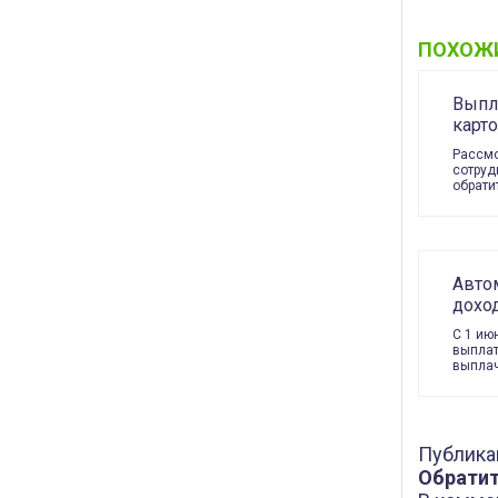
ПОХОЖ
Выпла
карто
Рассмо
сотруд
обрати
Авто
дохо
С 1 ию
выплат
выпла
Публика
Обратит