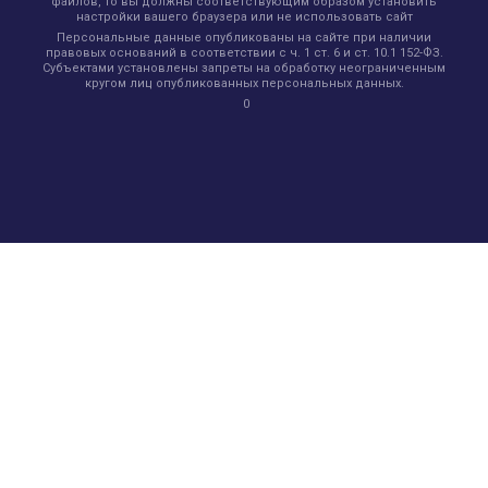
файлов, то вы должны соответствующим образом установить
настройки вашего браузера или не использовать сайт
Персональные данные опубликованы на сайте при наличии
правовых оснований в соответствии с ч. 1 ст. 6 и ст. 10.1 152-ФЗ.
Субъектами установлены запреты на обработку неограниченным
кругом лиц опубликованных персональных данных.
0