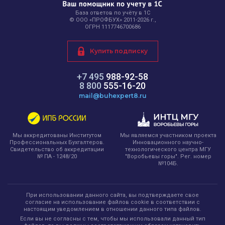
База ответов по учёту в 1С
© ООО «ПРОФБУХ» 2011-2026 г.,
ОГРН 1117746700686
Купить подписку
+7 495
988-92-58
8 800
555-16-20
mail@buhexpert8.ru
Мы являемся участником проекта
Мы аккредитованы Институтом
Инновационного научно-
Профессиональных Бухгалтеров.
технологического центра МГУ
Свидетельство об аккредитации
"Воробьевы горы". Рег. номер
№ ПА - 1248/20
№104Б.
При использовании данного сайта, вы подтверждаете свое
согласие на использование файлов cookie в соответствии с
настоящим уведомлением в отношении данного типа файлов.
Если вы не согласны с тем, чтобы мы использовали данный тип