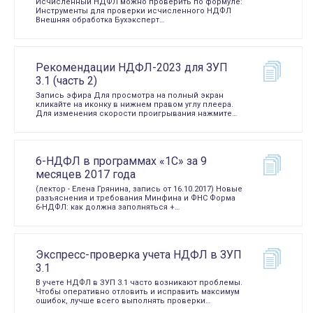
Исчисленный НДФЛ можно проверить по формуле:
Инструменты для проверки исчисленного НДФЛ
Внешняя обработка Бухэксперт…
Рекомендации НДФЛ-2023 для ЗУП
3.1 (часть 2)
Запись эфира Для просмотра на полный экран
кликайте на иконку в нижнем правом углу плеера.
Для изменения скорости проигрывания нажмите…
6-НДФЛ в программах «1С» за 9
месяцев 2017 года
(лектор - Елена Грянина, запись от 16.10.2017) Новые
разъяснения и требования Минфина и ФНС Форма
6-НДФЛ: как должна заполняться +…
Экспресс-проверка учета НДФЛ в ЗУП
3.1
В учете НДФЛ в ЗУП 3.1 часто возникают проблемы.
Чтобы оперативно отловить и исправить максимум
ошибок, лучше всего выполнять проверки…