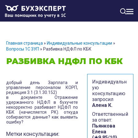
МЕН
Главная страница
»
Индивидуальные консультации
»
Вопросы 1С ЗУП
»
Разбивка НДФЛ по КБК
РАЗБИВКА НДФЛ ПО КБК
Индивидуальн
добрый день Зарплата и
ую
управление персоналом КОРП,
редакция 3.1 (3.1.30.152)
консультацию
в документе Отражение
запросил
удержанного НДФЛ в бухучете
Алена К.
некорректно разбивает НДФЛ по
КБК (начисляется РК). откуда
Ответственный
собираются данные? как выявить
за ответ:
ошибку?
Пьянкова
Елена
Метки консультации:
(★9.85/10)