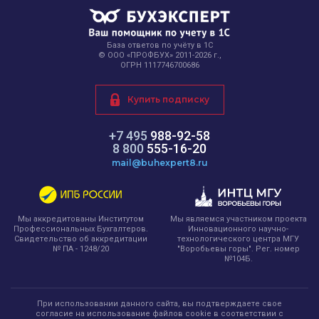
База ответов по учёту в 1С
© ООО «ПРОФБУХ» 2011-2026 г.,
ОГРН 1117746700686
Купить подписку
+7 495
988-92-58
8 800
555-16-20
mail@buhexpert8.ru
Мы являемся участником проекта
Мы аккредитованы Институтом
Инновационного научно-
Профессиональных Бухгалтеров.
технологического центра МГУ
Свидетельство об аккредитации
"Воробьевы горы". Рег. номер
№ ПА - 1248/20
№104Б.
При использовании данного сайта, вы подтверждаете свое
согласие на использование файлов cookie в соответствии с