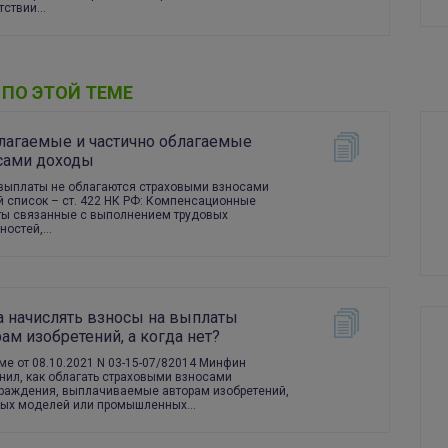
тствии…
 ПО ЭТОЙ ТЕМЕ
лагаемые и частично облагаемые
сами доходы
выплаты не облагаются страховыми взносами
 список – ст. 422 НК РФ: Компенсационные
ы связанные с выполнением трудовых
ностей,…
ДАРИМ САМОУЧИТЕЛЬ 2026 ПО
1С
Укажите ваш адрес электронной почты, чтобы
зарегистрироваться на сайте и получить самоучитель
в подарок
а начислять взносы на выплаты
ам изобретений, а когда нет?
Ваш e-mail
ме от 08.10.2021 N 03-15-07/82014 Минфин
нил, как облагать страховыми взносами
раждения, выплачиваемые авторам изобретений,
ных моделей или промышленных…