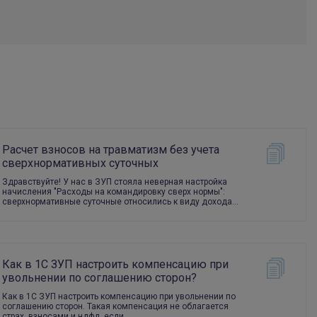
Расчет взносов на травматизм без учета
сверхнормативных суточных
Здравствуйте! У нас в ЗУП стояла неверная настройка
начисления "Расходы на командировку сверх нормы":
сверхнормативные суточные относились к виду дохода…
Как в 1С ЗУП настроить компенсацию при
увольнении по соглашению сторон?
Как в 1С ЗУП настроить компенсацию при увольнении по
соглашению сторон. Такая компенсация не облагается
страх. взносами и ндфл, если…