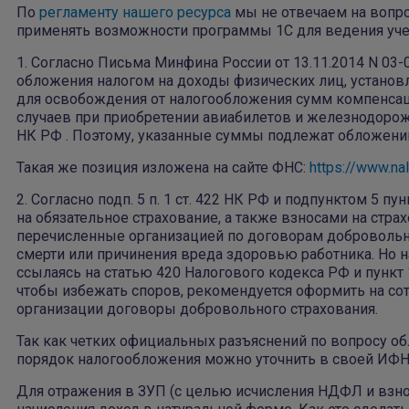
По
регламенту нашего ресурса
мы не отвечаем на вопрос
применять возможности программы 1С для ведения учет
1. Согласно Письма Минфина России от 13.11.2014 N 03
обложения налогом на доходы физических лиц, установле
для освобождения от налогообложения сумм компенсац
случаев при приобретении авиабилетов и железнодоро
НК РФ . Поэтому, указанные суммы подлежат обложен
Такая же позиция изложена на сайте ФНС:
https://www.n
2. Согласно подп. 5 п. 1 ст. 422 НК РФ и подпунктом 5 пу
на обязательное страхование, а также взносами на стра
перечисленные организацией по договорам добровольн
смерти или причинения вреда здоровью работника. Но 
ссылаясь на статью 420 Налогового кодекса РФ и пункт 1
чтобы избежать споров, рекомендуется оформить на со
организации договоры добровольного страхования.
Так как четких официальных разъяснений по вопросу о
порядок налогообложения можно уточнить в своей ИФН
Для отражения в ЗУП (с целью исчисления НДФЛ и взно