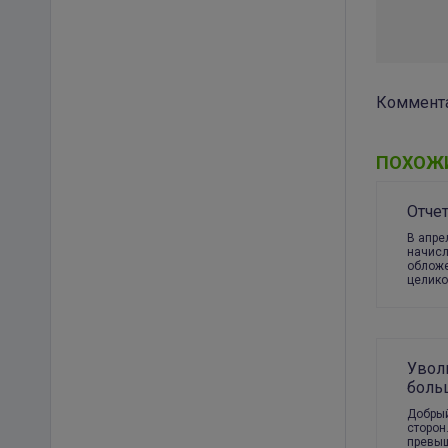
Коммента
ПОХОЖ
Отче
В апре
начисл
обложе
целик
Увол
боль
Добрый
сторон
превыш