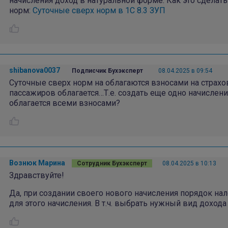
начисления доход в натуральной форме. Как это сделать
норм:
Суточные сверх норм в 1С 8.3 ЗУП
shibanova0037
Подписчик Бухэксперт
08.04.2025 в 09:54
Суточные сверх норм на облагаются взносами на страхо
пассажиров облагается…Т.е. создать еще одно начислени
облагается всеми взносами?
Вознюк Марина
Сотрудник Бухэксперт
08.04.2025 в 10:13
Здравствуйте!
Да, при создании своего нового начисления порядок н
для этого начисления. В т.ч. выбрать нужный вид доход