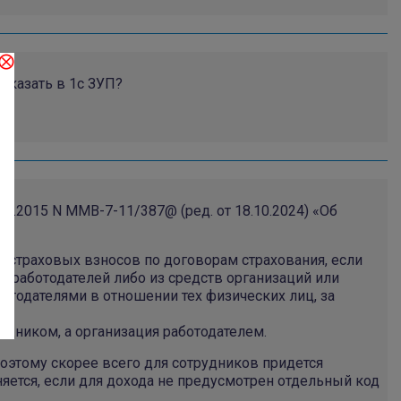
⨂
указать в 1с ЗУП?
9.2015 N ММВ-7-11/387@ (ред. от 18.10.2024) «Об
м страховых взносов по договорам страхования, если
в работодателей либо из средств организаций или
тодателями в отношении тех физических лиц, за
удником, а организация работодателем.
оэтому скорее всего для сотрудников придется
яется, если для дохода не предусмотрен отдельный код