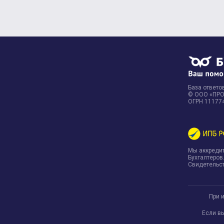
База ответов
© ООО «ПРОФ
ОГРН 11177
Мы аккреди
Бухгалтеров
Свидетельст
При 
Если в