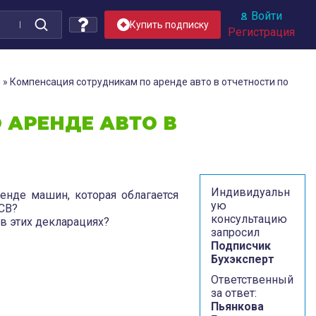
Войти
Купить подписку
Регистрация
я
»
Компенсация сотрудникам по аренде авто в отчетности по
 АРЕНДЕ АВТО В
Индивидуальн
енде машин, которая облагается
ую
РСВ?
консультацию
в этих декларациях?
запросил
Подписчик
Бухэксперт
Ответственный
за ответ:
Пьянкова