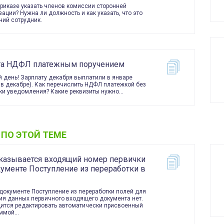
приказе указать членов комиссии сторонней
зации? Нужна ли должность и как указать, что это
ний сотрудник.
та НДФЛ платежным поручением
 день! Зарплату декабря выплатили в январе
 в декабре). Как перечислить НДФЛ платежкой без
ки уведомления? Какие реквизиты нужно…
 ПО ЭТОЙ ТЕМЕ
указывается входящий номер первички
кументе Поступление из переработки в
 документе Поступление из переработки полей для
ия данных первичного входящего документа нет.
ится редактировать автоматически присвоенный
аммой…