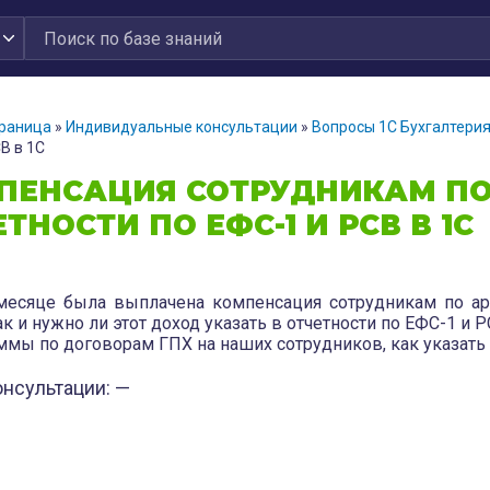
траница
»
Индивидуальные консультации
»
Вопросы 1С Бухгалтери
В в 1С
ПЕНСАЦИЯ СОТРУДНИКАМ ПО
ТНОСТИ ПО ЕФС-1 И РСВ В 1С
месяце была выплачена компенсация сотрудникам по ар
к и нужно ли этот доход указать в отчетности по ЕФС-1 и 
ммы по договорам ГПХ на наших сотрудников, как указать 
онсультации: —