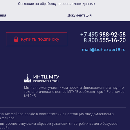
Согласие на обработку персональных данных
ания
Документация
+7 495
988-92-58
Купить подписку
8 800
555-16-20
mail@buhexpert8.ru
Мы являемся участником проекта Инновационного научно-
технологического центра МГУ "Воробьевы горы". Рег. номер
№104Б.
ование файлов cookie в соответствии с настоящим уведомлением в
а файлов.
жны соответствующим образом установить настройки вашего браузера
 сайт