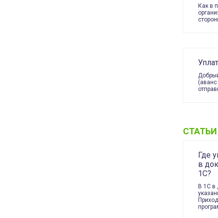
Как в 
органи
сторон
Упла
Добрый
(аванс
отправ
СТАТЬИ
Где 
в до
1С?
В 1С в
указан
Приход
прогр