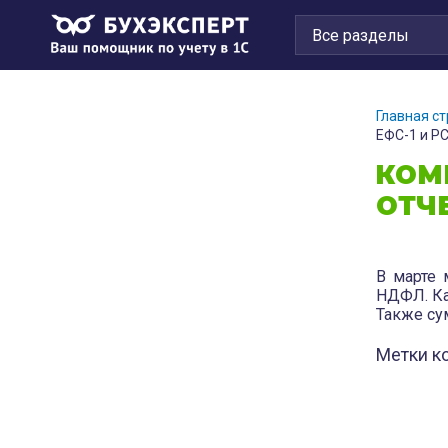
Главная с
ЕФС-1 и РС
КОМ
ОТЧЕ
В марте 
НДФЛ. Ка
Также су
Метки к