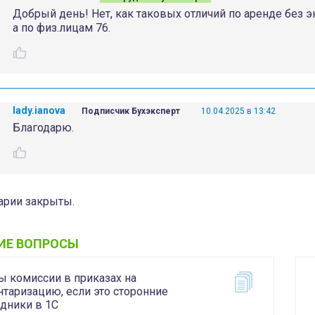
Добрый день! Нет, как таковых отличий по аренде без эк
а по физ.лицам 76.
lady.ianova
Подписчик Бухэксперт
10.04.2025 в 13:42
Благодарю.
рии закрыты.
ИЕ ВОПРОСЫ
ы комиссии в приказах на
нтаризацию, если это сторонние
удники в 1С