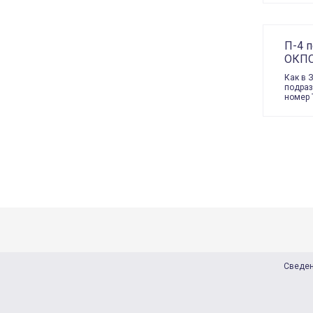
П-4 п
ОКПО
Как в 
подраз
номер 
Сведен