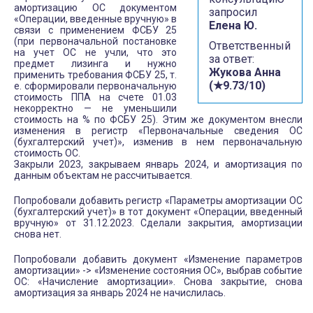
амортизацию ОС документом
запросил
«Операции, введенные вручную» в
Елена Ю.
связи с применением ФСБУ 25
(при первоначальной постановке
Ответственный
на учет ОС не учли, что это
за ответ:
предмет лизинга и нужно
Жукова Анна
применить требования ФСБУ 25, т.
(★9.73/10)
е. сформировали первоначальную
стоимость ППА на счете 01.03
некорректно — не уменьшили
стоимость на % по ФСБУ 25). Этим же документом внесли
изменения в регистр «Первоначальные сведения ОС
(бухгалтерский учет)», изменив в нем первоначальную
стоимость ОС.
Закрыли 2023, закрываем январь 2024, и амортизация по
данным объектам не рассчитывается.
Попробовали добавить регистр «Параметры амортизации ОС
(бухгалтерский учет)» в тот документ «Операции, введенный
вручную» от 31.12.2023. Сделали закрытия, амортизации
снова нет.
Попробовали добавить документ «Изменение параметров
амортизации» -> «Изменение состояния ОС», выбрав событие
ОС: «Начисление амортизации». Снова закрытие, снова
амортизация за январь 2024 не начислилась.