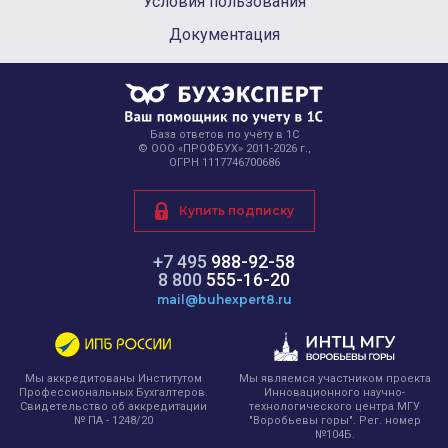
Условия пользования
Документация
База ответов по учёту в 1С
© ООО «ПРОФБУХ» 2011-2026 г.,
ОГРН 1117746700686
Купить подписку
+7 495
988-92-58
8 800
555-16-20
mail@buhexpert8.ru
Мы являемся участником проекта
Мы аккредитованы Институтом
Инновационного научно-
Профессиональных Бухгалтеров.
технологического центра МГУ
Свидетельство об аккредитации
"Воробьевы горы". Рег. номер
№ ПА - 1248/20
№104Б.