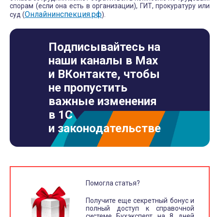
спорам (если она есть в организации), ГИТ, прокуратуру или
Онлайнинспекция.рф
суд (
).
Подписывайтесь на
наши каналы в Max
и ВКонтакте, чтобы
не пропустить
важные изменения
в 1С
и законодательстве
Помогла статья?
Получите еще секретный бонус и
полный доступ к справочной
системе Бухэксперт на 8 дней